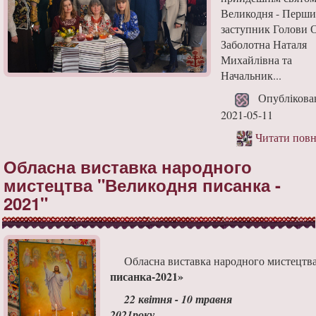
Великодня - Перш
заступник Голови
Заболотна Наталя
Михайлівна та
Начальник...
Опублікова
2021-05-11
Читати повн
Обласна виставка народного
мистецтва "Великодня писанка -
2021"
Обласна виставка народного мистецтв
писанка-20
21
»
22
квітня -
10
травня
20
21
року 