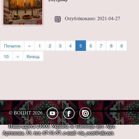
Опубліковано: 2021-04-27
Початок
«
1
2
3
4
5
6
7
8
9
10
»
Кінець
© ВОЦНТ 2026
Наша адреса 21000, Україна, м. Вінниця, вул. Арх.
Артинова, 33, тел. 67-31-57, e-mail: vin_ocnt@ukr.net.