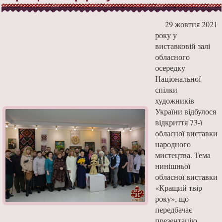
29 жовтня 2021
року у
виставковій залі
обласного
осередку
Національної
спілки
художників
України відбулося
відкриття 73-ї
обласної виставки
народного
мистецтва. Тема
нинішньої
обласної виставки
«Кращий твір
року», що
передбачає
презентацію...