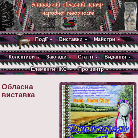
Події
Виставки
Майстри
Колективи
Заклади
Статті
Видання
Елементи НКС
Про центр
Обласна
виставка