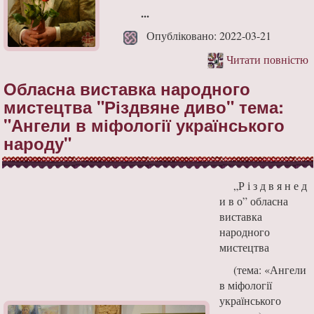
...
Опубліковано: 2022-03-21
Читати повністю
Обласна виставка народного
мистецтва "Різдвяне диво" тема:
"Ангели в міфології українського
народу"
„Р і з д в я н е д
и в о” обласна
виставка
народного
мистецтва
(тема: «Ангели
в міфології
українського