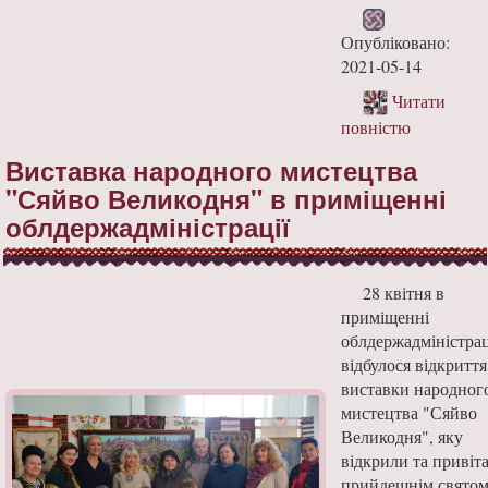
Опубліковано:
2021-05-14
Читати
повністю
Виставка народного мистецтва
"Сяйво Великодня" в приміщенні
облдержадміністрації
28 квітня в
приміщенні
облдержадміністрац
відбулося відкриття
виставки народног
мистецтва "Сяйво
Великодня", яку
відкрили та привіта
прийдешнім свято