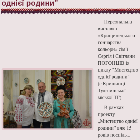
однієї родини"
Персональна
виставка
«Крищинецького
гончарства
кольори» сім’ї
Сергія і Світлани
ПОГОНЦІВ із
циклу "Мистецтво
однієї родини"
(с.Крищинці
Тульчинської
міської ТГ)
В рамках
проекту
„Мистецтво однієї
родини” вже 15
років поспіль...