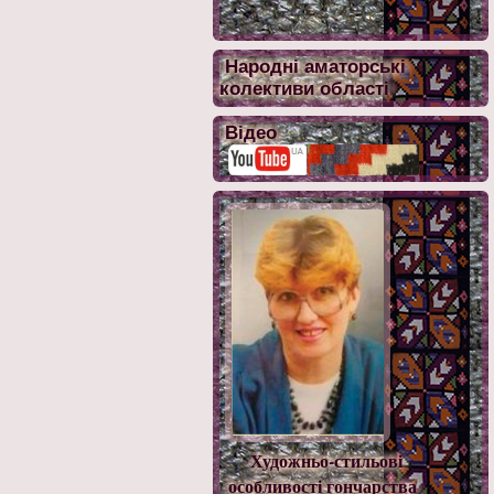
Народні аматорські
колективи області
Відео
Художньо-стильові
особливості гончарства