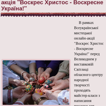
акція "Воскрес Христос - Воскресне
Україна!"
В рамках
Всеукраїнської
мистецької
онлайн-акції
"Воскрес Христос
- Воскресне
Україна!" перед
Великоднем у
виставковій
Світлиці
обласного центру
народної
творчості
проходять
майстер-класи з
написання
писанки для