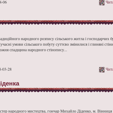
4-06
Чита
диційного народного розпису сільського житла і господарчих бу
 Сучасні умови сільського побуту суттєво змінилися і глиняні стін
дожня спадщина народного стінопису...
-03-28
Чита
іденка
стер народного мистецтва, гончар Михайло Діденко, м. Вінниця