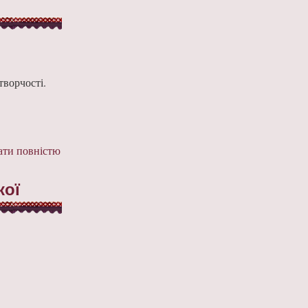
творчості.
ти повністю
кої