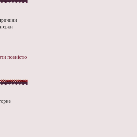
 причини
атерки
ти повністю
торне