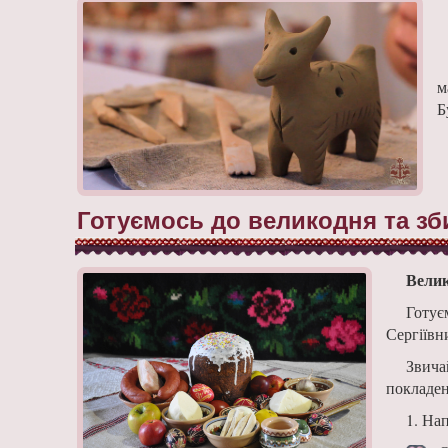
м
Б
Готуємось до великодня та з
Вели
Готує
Сергіївн
Звича
покладен
1. Нап