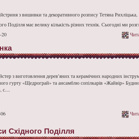
йстриня з вишивки та декоративного розпису Тетяна Рихліцька,
о Поділля має вели­ку кількість різних технік. Сьогодні ми розг
-20
Чита
нка
стер з виготовлення дерев′яних та керамічних народних інструм
ного гурту «Щедрограй» та ансамблю сопілкарів «Жайвір» Будин
с....
-06
Чита
си Східного Поділля