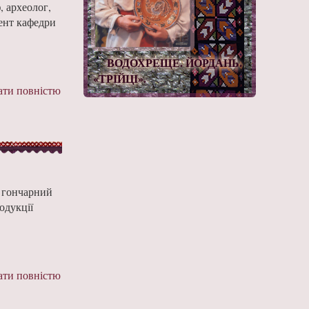
, археолог,
цент кафедри
ВОДОХРЕЩЕ. ЙОРДАНЬ.
«ТРІЙЦІ».
ти повністю
в гончарний
одукції
ти повністю