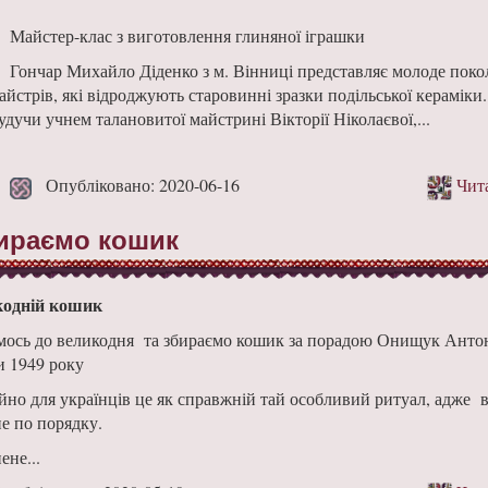
Майстер-клас з виготовлення глиняної іграшки
Гончар Михайло Діденко з м. Вінниці представляє молоде поко
айстрів, які відроджують старовинні зразки подільської кераміки.
удучи учнем талановитої майстрині Вікторії Ніколаєвої,...
Опубліковано: 2020-06-16
Чита
бираємо кошик
кодній кошик
мось до великодня та збираємо кошик за порадою Онищук Анто
и 1949 року
йно для українців це як справжній тай особливий ритуал, адже в
е по порядку.
ене...