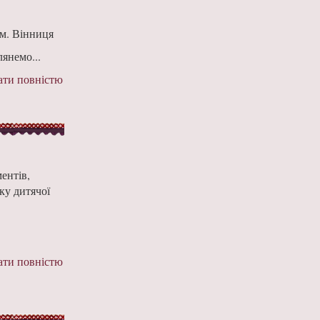
 м. Вінниця
лянемо...
ти повністю
ентів,
ку дитячої
ти повністю