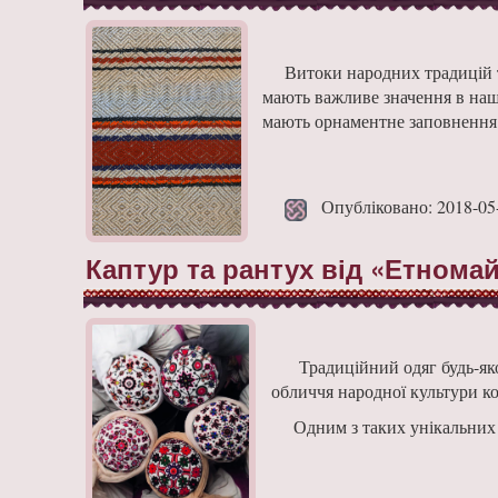
Витоки народ­них традицій т
мають важливе значення в наші
мають орнаментне заповнення 
Опубліковано: 2018-05
Каптур та рантух від «Етнома
Традиційний одяг будь-яко
обличчя народ­ної культури к
Одним з таких унікальних 