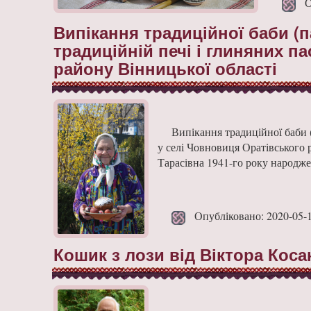
Оп
Випікання традиційної баби (п
традиційній печі і глиняних п
району Вінницької області
Випікання традиційної баби 
у селі Човновиця Оратівського 
Тарасівна 1941-го року народже
Опубліковано: 2020-05-
Кошик з лози від Віктора Коса