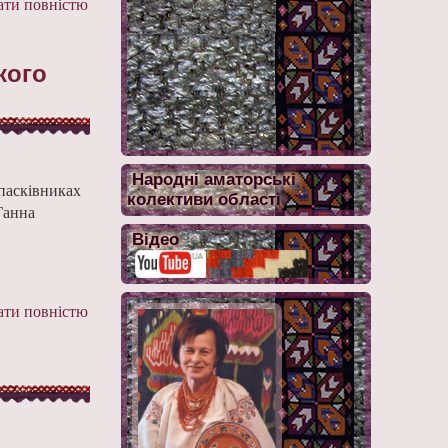
ти повністю
кого
Народні аматорські
 пасківниках
колективи області
Ганна
Відео
ти повністю