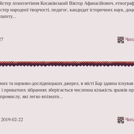
йстер лозоплетіння Косаківський Віктор Афанасійович, етнограф
стер народної творчості, педагог, кандидат історичних наук, до
льтету...
27
Чита
них та науково-дослід­ницьких джерел, в місті Бар здавна існу­ва
і приватних зібраннях зберігається численна кількість зразків пр
промислу, які легко впізнати...
2019-02-22
Чита