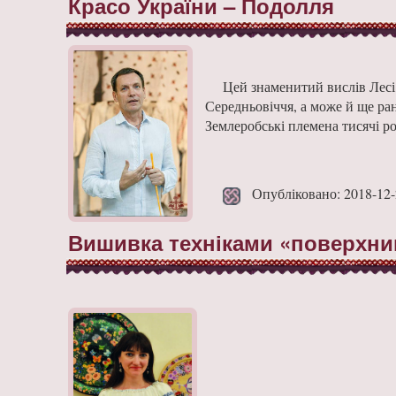
Красо України – Подолля
Цей знаменитий вислів Лесі 
Середньовіччя, а може й ще ран
Землеробські племена тисячі ро
Опубліковано: 2018-12-
Вишивка техніками «поверхниц