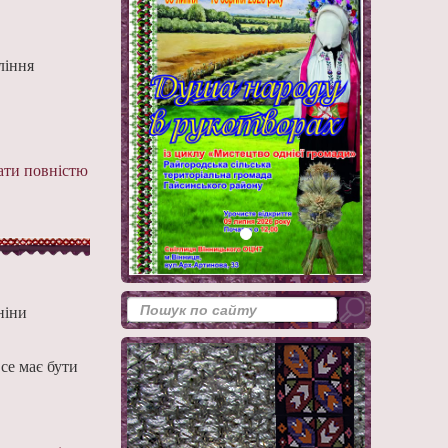
ління
ти повністю
ніни
се має бути