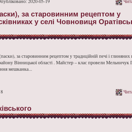
убліковано: 2020-05-19
Чита
аски), за старовинним рецептом у
асківниках у селі Човновиця Оратівсь
(паски), за старовинним рецептом у традиційній печі і глиняних
району Вінницької області . Майстер – клас провели Мельничук 
ння мешканка...
18
Чита
ківського