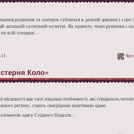
кання рушників та скатерок губляться в далекій давнині і з цієї
й за­гальній суспільній культурі. Як правило, ткані рушники і ск
по всій площині...
-11
Чита
йстерня Коло»
ї місцевості має свої локальні особливості, які створюють непов
ожного регіону, стають своєрідною візитівкою краю.
елементів одягу Східного Поді­лля...