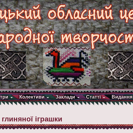
три
Колективи
Заклади
Статті
Видання
 глиняної іграшки