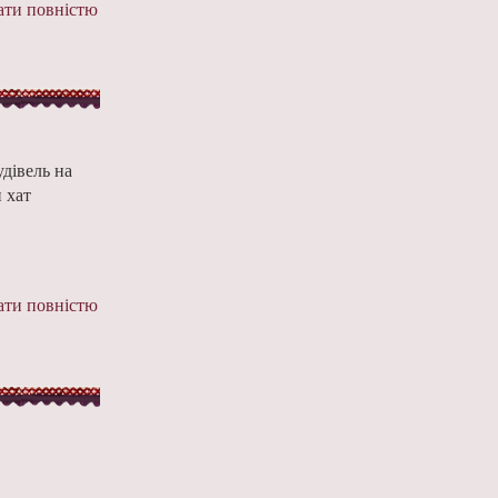
ти повністю
дівель на
и хат
ти повністю