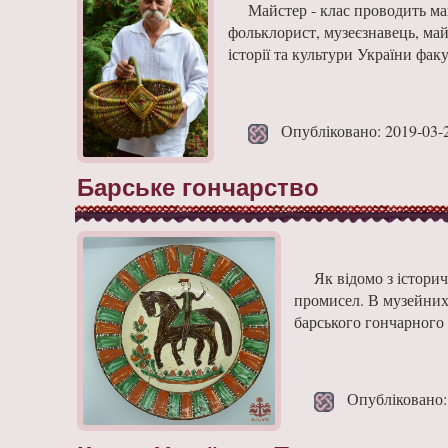
Майстер - клас проводить ма
фольклорист, музеєзнавець, май
історії та культури України факу
Опубліковано: 2019-03-
Барське гончарство
Як відомо з історич
промисел. В му­зейних 
барського го­нчарного 
Опубліковано: 