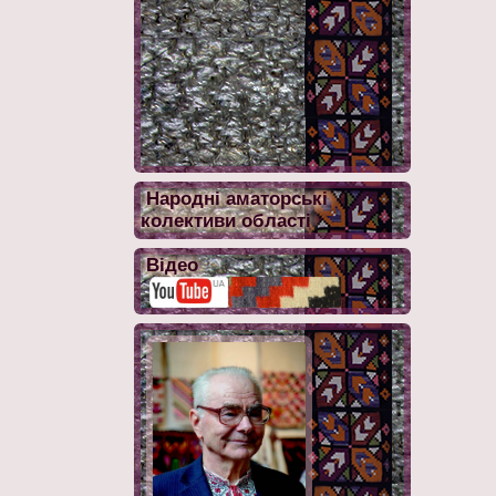
Народні аматорські
колективи області
Відео