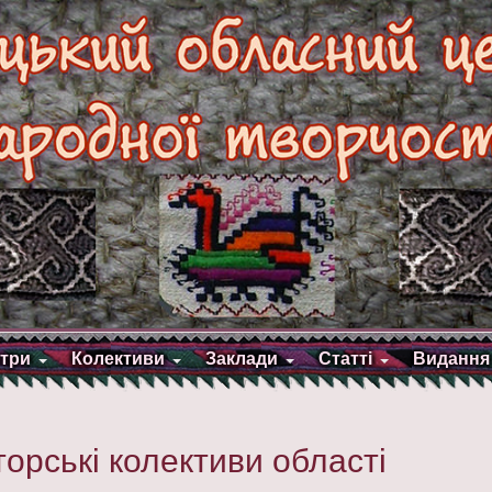
три
Колективи
Заклади
Статті
Видання
орські колективи області