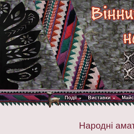
Події
Виставки
Майс
Народні амат