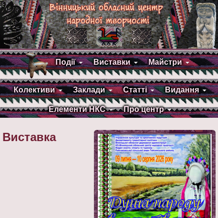
Події
Виставки
Майстри
Колективи
Заклади
Статті
Видання
Елементи НКС
Про центр
Виставка