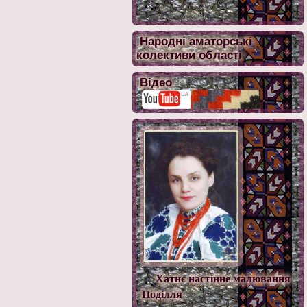
Народні аматорські
колективи області
Відео
Хатнє настінне малювання
Поділля