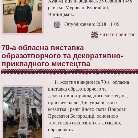
Художниця народилась 28 березня 1988
р. в смт Муровані Курилівці,
Вінницької...
Опубліковано: 2018-11-06
Читати повністю
70-а обласна виставка
образотворчого та декоративно-
прикладного мистецтва
11 жовтня відкрилась 70-а обласна
виставка образотворчого та
декоративно-прикладного мистецтва,
присвячена до Дня українського
козацтва і релігійного свята Покрови
Пресвятої Богородиці, основною
тематикою експозиції є - козацтво,
обрядовість...