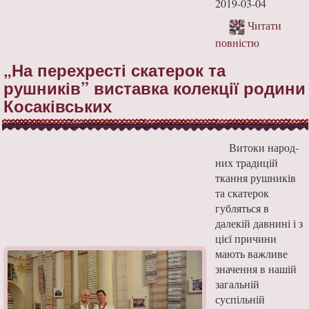
2019-03-04
Читати
повністю
„На перехресті скатерок та
рушників” виставка колекції родини
Косаківських
Витоки народ­
них традицій
ткання рушників
та скатерок
губляться в
далекій давнині і з
цієї причини
мають важливе
значення в нашій
за­гальній
суспільній