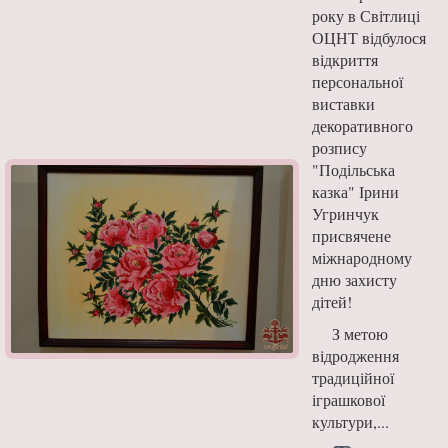
року в Світлиці
ОЦНТ відбулося
відкриття
персональної
виставки
декоративного
розпису
"Подільська
казка" Ірини
Угринчук
присвячене
міжнародному
дню захисту
дітей!
З метою
відродження
традиційної
іграшкової
культури,...