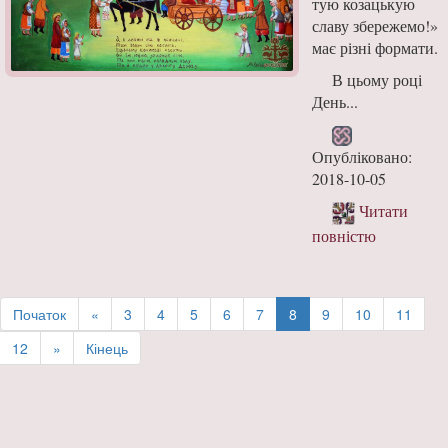
тую козацькую
славу збережемо!»
має різні формати.
В цьому році
День...
Опубліковано:
2018-10-05
Читати
повністю
Початок
«
3
4
5
6
7
8
9
10
11
12
»
Кінець