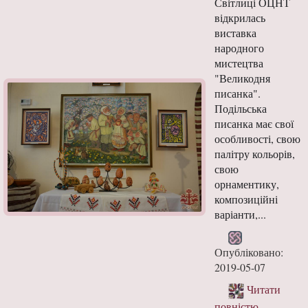
Світлиці ОЦНТ
відкрилась
виставка
народного
мистецтва
"Великодня
писанка".
Подільська
писанка має свої
особливості, свою
палітру кольорів,
свою
орнаментику,
композиційні
варіанти,...
Опубліковано:
2019-05-07
Читати
повністю