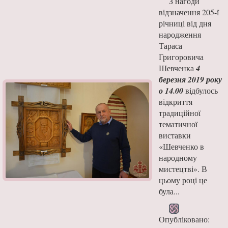
З нагоди
відзначення 205-ї
річниці від дня
народження
Тараса
Григоровича
Шевченка
4
березня
2019 року
о 14.00
відбулось
відкриття
традиційної
тематичної
виставки
«Шевченко в
народному
мистецтві». В
цьому році це
була...
Опубліковано: