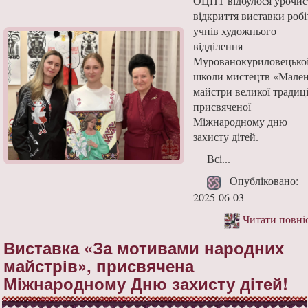
ОЦНТ відбулося урочис
відкриття виставки робі
учнів художнього
відділення
Мурованокуриловецько
школи мистецтв «Мален
майстри великої традиці
присвяченої
Міжнародному дню
захисту дітей.
Всі...
Опубліковано:
2025-06-03
Читати повні
Виставка «За мотивами народних
майстрів», присвячена
Міжнародному Дню захисту дітей!