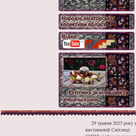
Народні аматорські
колективи області
Відео
Готуємось до великодня та
збираємо кошик
29 травня 2025 року 
виставковій Світлиці