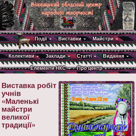
Події
Виставки
Майстри
Колективи
Заклади
Статті
Видання
Елементи НКС
Про центр
Виставка робіт
учнів
«Маленькі
майстри
великої
традиції»