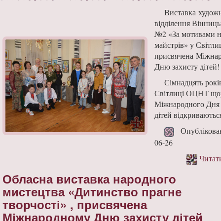
Виставка худож
відділення Вінниц
№2 «За мотивами 
майстрів» у Світл
присвячена Міжна
Дню захисту дітей!
Сімнадцять рокі
Світлиці ОЦНТ що
Міжнародного Дня 
дітей відкриваються
Опублікован
06-26
Читат
Обласна виставка народного
мистецтва «Дитинство прагне
творчості» , присвячена
Міжнародному Дню захисту дітей