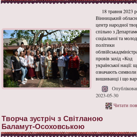
18 травня 2023 
Вінницький облас
центр народної тво
спільно з Департа
соціальної та моло
політики
облвійськадміністра
провів захід «Код
української нації: 
означають символи
вишиванці і що варт
Опублікова
2023-05-30
Читати пов
Творча зустріч з Світланою
Баламут-Осоховською