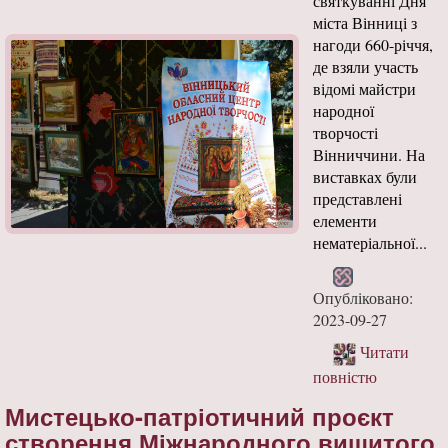
святкуванні Дня
міста Вінниці з
нагоди 660-річчя,
де взяли участь
відомі майстри
народної
творчості
Вінниччини. На
виставках були
представлені
елементи
нематеріальної...
Опубліковано:
2023-09-27
Читати
повністю
Мистецько-патріотичний проєкт
створення Міжнародного вишитого