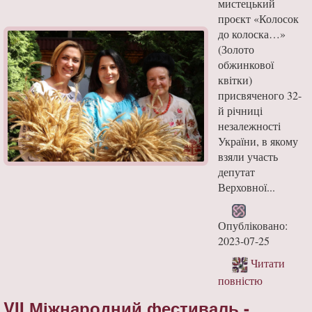
мистецький
проєкт «Колосок
до колоска…»
(Золото
обжинкової
квітки)
присвяченого 32-
й річниці
незалежності
України, в якому
взяли участь
депутат
Верховної...
Опубліковано:
2023-07-25
Читати
повністю
VII Міжнародний фестиваль -