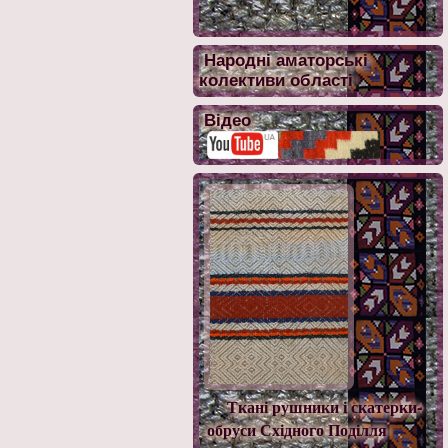
Народні аматорські
колективи області
Відео
Ткані рушники і скатерки-
обруси Східного Поділля