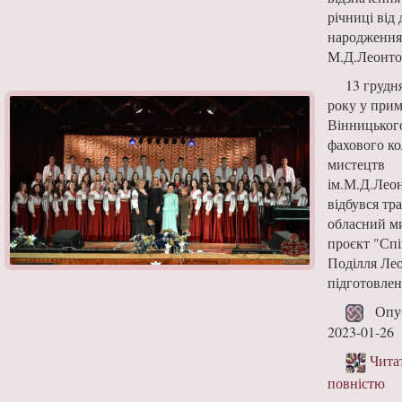
річниці від 
народження
М.Д.Леонто
13 грудн
року у при
Вінницьког
фахового к
мистецтв
ім.М.Д.Лео
відбувся тр
обласний м
проєкт "Спі
Поділля Ле
підготовлен
Опуб
2023-01-26
Чита
повністю