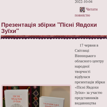
2022-10-04
Читати
повністю
Презентація збірки "Пісні Явдохи
Зуїхи"
17 червня в
Світлиці
Вінницького
обласного центру
народної
творчості
відбулася
презентація збірки
«Пісні Явдохи
Зуїхи» за участю
представників
видавництва