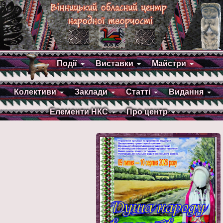
Події
Виставки
Майстри
Колективи
Заклади
Статті
Видання
Елементи НКС
Про центр