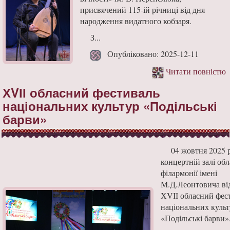
присвячений 115-ій річниці від дня
народження видатного кобзаря.
​З...
Опубліковано: 2025-12-11
Читати повністю
ХVІІ обласний фестиваль
національних культур «Подільські
барви»
04 жовтня 2025 
концертній залі обл
філармонії імені
М.Д.Леонтовича ві
ХVІІ обласний фес
національних культ
«Подільські барви»