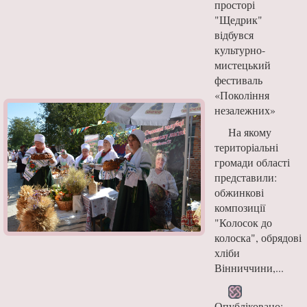
просторі
"Щедрик"
відбувся
культурно-
мистецький
фестиваль
«Покоління
незалежних»
На якому
територіальні
громади області
представили:
обжинкові
композиції
"Колосок до
колоска", обрядові
хліби
Вінниччини,...
Опубліковано: