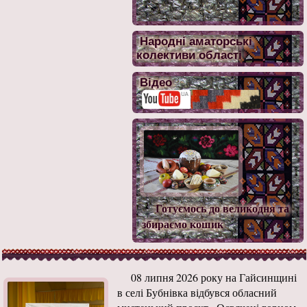
Народні аматорські
колективи області
Відео
Готуємось до великодня та
збираємо кошик
08 липня 2026 року на Гайсинщині
в селі Бубнівка відбувся обласний