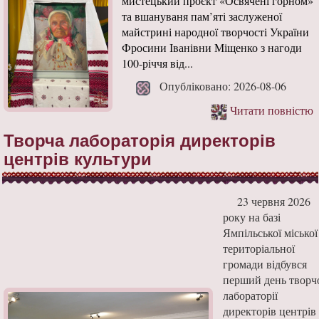
мистецький проєкт «Освячені горном»
та вшануваня пам’яті заслуженої
майстрині народної творчості України
Фросини Іванівни Міщенко з нагоди
100-річчя від...
Опубліковано: 2026-08-06
Читати повністю
Творча лабораторія директорів
центрів культури
23 червня 2026
року на базі
Ямпільської міської
територіальної
громади відбувся
перший день творч
лабораторії
директорів центрів