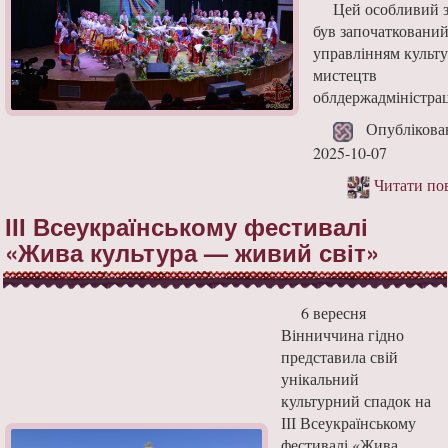
Цей особливий з
був започатковани
управлінням культу
мистецтв
облдержадміністраці
Опублікова
2025-10-07
Читати по
ІІІ Всеукраїнському фестивалі
«Жива культура — живий світ»
6 вересня
Вінниччина гідно
представила свій
унікальний
культурний спадок на
ІІІ Всеукраїнському
фестивалі «Жива