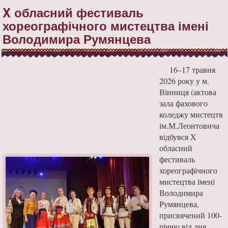
X обласний фестиваль
хореографічного мистецтва імені
Володимира Румянцева
16–17 травня
2026 року у м.
Вінниця (актова
зала фахового
коледжу мистецтв
ім.М.Леонтовича
відбувся X
обласний
фестиваль
хореографічного
мистецтва імені
Володимира
Румянцева,
присвячений 100-
річчю від дня