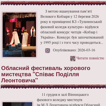
З метою вшанування пам’яті
Великого Кобзаря у 12 березня 2026
року в приміщенні КЗ «Тульчинський
фаховий коледж культури» відбувся
обласний конкурс читців «Кобзар і
Україна». Конкурс був започаткований
у 1995 році і з того часу проводиться...
Опубліковано: 2026-03-16
Читати повністю
Обласний фестиваль хорового
мистецтва "Співає Поділля
Леонтовича"
11 грудня в залі Вінницького
фахового коледжу мистецтв
ім.М.Д.Леонтовича відбувся Обласний