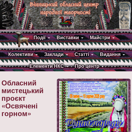
Події
Виставки
Майстри
Колективи
Заклади
Статті
Видання
Елементи НКС
Про центр
Обласний
мистецький
проєкт
«Освячені
горном»