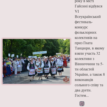
року в місті
Гайсині відбувся
VІ
Всеукраїнський
фестиваль-
конкурс
фольклорних
колективів на
приз Гната
Танцюри, в якому
взяли участь 32
колективи з
Вінниччини та 5-
ти областей
України, а також 8
виконавців
сольного співу та
два дуети.
Гостем...