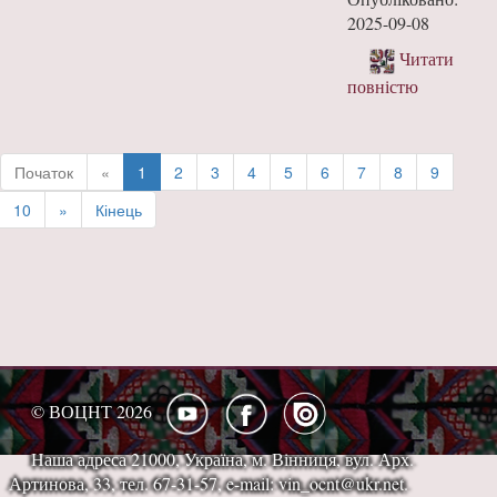
2025-09-08
Читати
повністю
Початок
«
1
2
3
4
5
6
7
8
9
10
»
Кінець
© ВОЦНТ 2026
Наша адреса 21000, Україна, м. Вінниця, вул. Арх.
Артинова, 33, тел. 67-31-57, e-mail: vin_ocnt@ukr.net.