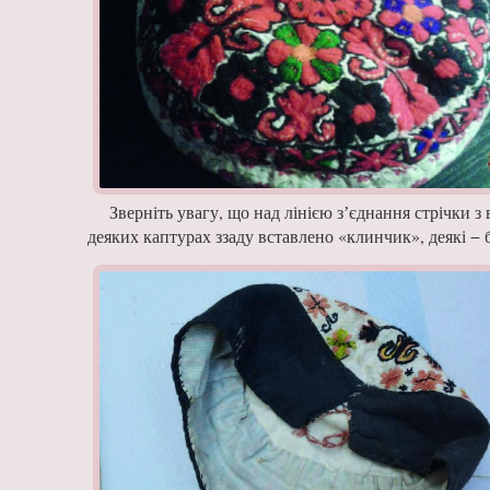
Зверніть увагу, що над ліні­єю зʼєднання стрічки 
деяких каптурах ззаду вставлено «клинчик», деякі − б