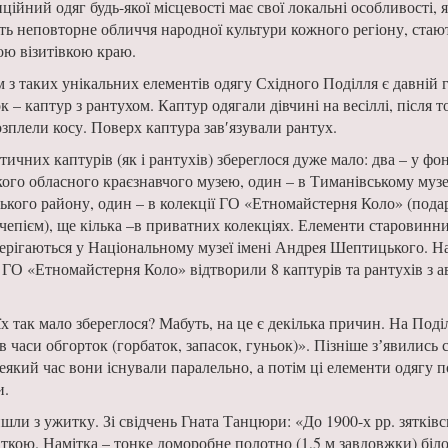
ійний одяг будь-якої місцевості має свої локальні особливості, я
ь неповторне обличчя народ­ної культури кожного регіону, стаю
ою візитівкою краю.
 з таких унікальних елементів одягу Східного Поді­лля є давній
ок – каптур з рантухом. Каптур одягали дівчині на весіллі, після т
озплели косу. Поверх каптура зав′язува­ли рантух.
ичних каптурів (як і рантухів) збереглося дуже мало: два – у фо
кого обласного краєзнавчого музею, один – в Тиманівському музеї 
ько­го району, один – в колекції ГО «Етномайстерня Коло» (пода
епієм), ще кілька –в приватних колекціях. Елементи старовинни
берігаються у Наці­ональному музеї імені Андрея Шептицького. Н
і ГО «Етномайстерня Коло» відтворили 8 каптурів та ранту­хів з 
х так мало збереглося? Мабуть, на це є декілька при­чин. На Поді
 часи обгорток (горбаток, за­пасок, гуньок)». Пізніше зʼяви­лись 
деякий час вони існували паралельно, а потім ці елементи одягу 
и.
и з ужит­ку. Зі свідчень Гната Танцюри: «До 1900-х рр. зятківсь
іткою. Намітка – тонке доморобне по­лотно (1,5 м завдовжки) біл