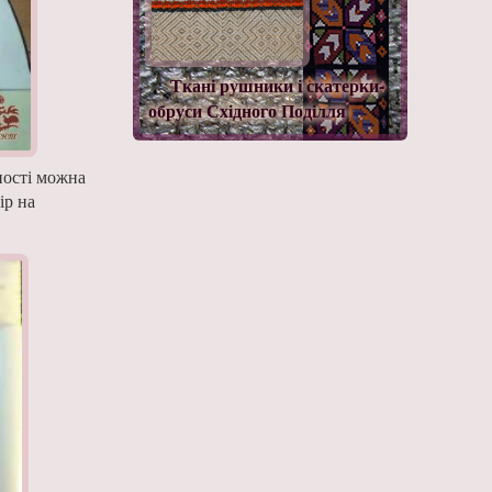
Ткані рушники і скатерки-
обруси Східного Поділля
ності можна
ір на