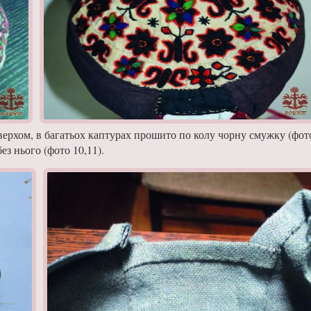
з верхом, в багатьох каптурах прошито по колу чорну смужку (фото
ез нього (фото 10,11).