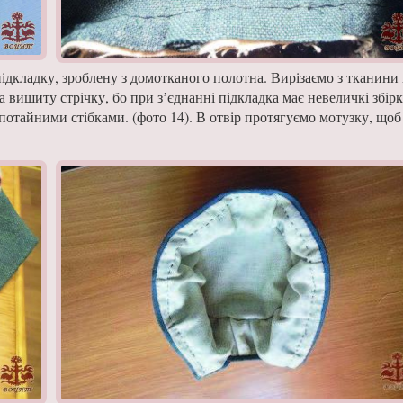
підклад­ку, зроблену з домотканого полотна. Вирізаємо з тканини
 вишиту стрічку, бо при зʼєд­нанні підкладка має невеличкі збір
отайними стіб­ками. (фото 14). В отвір протя­гуємо мотузку, щоб