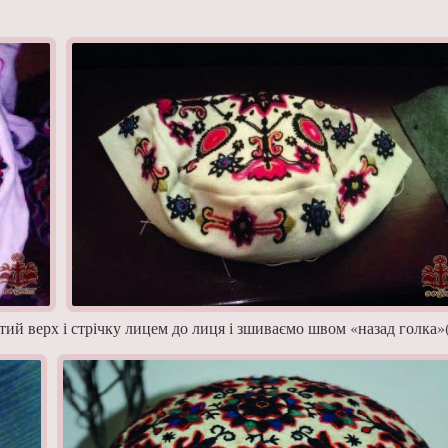
­тий верх і стрічку лицем до лиця і зшиваємо швом «назад голка»(