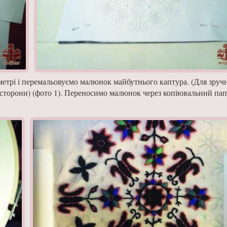
метрі і перемальовуємо малюнок майбутнього каптура. (Для зруч
 сторони) (фото 1). Переносимо малюнок через копіювальний пап