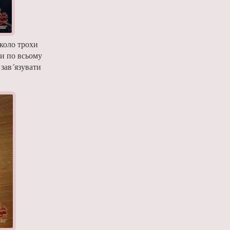
 коло трохи
ки по всьому
 зав´язувати