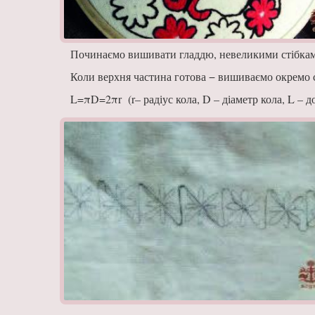
Починаємо вишивати гладдю, невеликими стіб­ками 
Коли верхня частина готова − вишиваємо окре­мо 
L=πD=2πr (r– радіус кола, D – діаметр кола, L – 