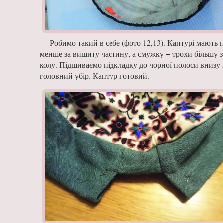
Робимо такий в себе (фото 12,13). Каптурі мають 
менше за вишиту ча­стину, а смужку − трохи більшу за
колу. Під­шиваємо підкладку до чорної полоси внизу п
головний убір. Каптур готовий.