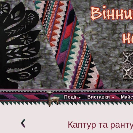
Події
Виставки
Майс
Каптур та рант