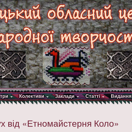
три
Колективи
Заклади
Статті
Видання
ух від «Етномайстерня Коло»