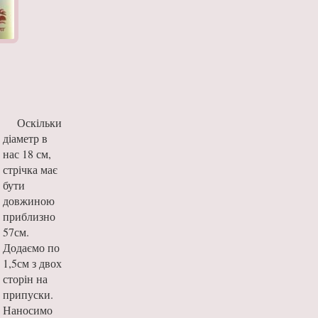
Оскільки
діаметр в
нас 18 см,
стрічка має
бути
довжиною
приблизно
57см.
Додаємо по
1,5см з двох
сторін на
припуски.
Наносимо