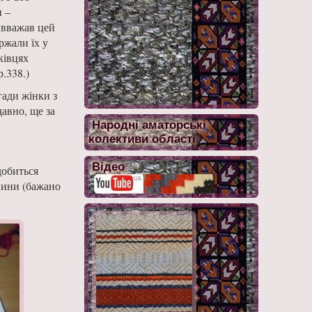
и –
 вважав цей
ржали їх у
ківцях
р.338.)
гади жінки з
давно, ще за
Народні аматорські
колективи області
Відео
добиться
анини (бажано