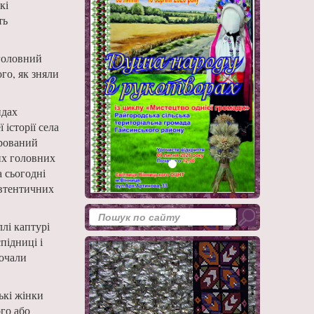
кі
ть
 головний
ого, як зняли
ндах
історії села
­рований
х голов­них
а сьогодні
автентичних
ллі каптурі
спідниці і
почали
кі жін­ки
ого або