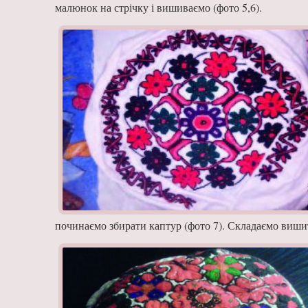
малюнок на стрічку і вишиваємо (фото 5,6).
починаємо збира­ти каптур (фото 7). Складає­мо виши