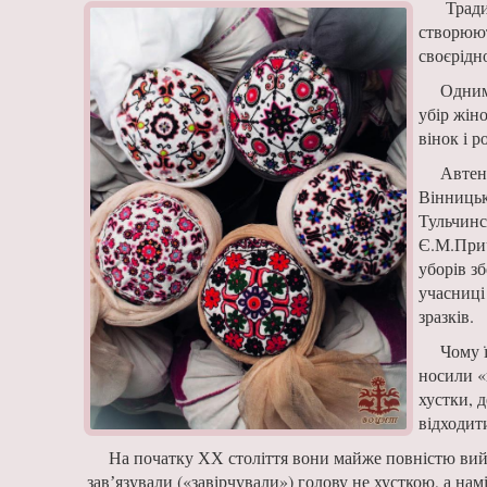
Традиц
створюют
своєрідн
Одним
убір жі­н
вінок і р
Автент
Вінниць­
Тульчинс
Є.М.Прич
уборів з
учас­ниц
зразків.
Чому ї
носили «в
хустки, 
відходит
На початку ХХ століття вони майже повністю вийшл
завʼязували («завірчували») голову не хусткою, а нам