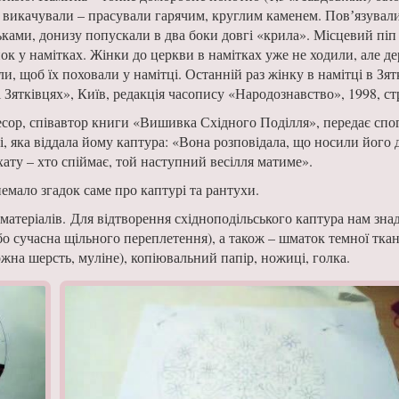
 вика­чували – прасували гарячим, круглим каменем. Повʼязува­л
ками, донизу попускали в два боки довгі «крила». Місцевий піп
нок у намітках. Жінки до церкви в намітках уже не ходи­ли, але де
ли, щоб їх поховали у намітці. Останній раз жінку в намітці в Зят
 Зятківцях», Київ, редакція часопису «Наро­дознавство», 1998, ст
есор, співавтор книги «Вишивка Східного Поділля», передає спо
і, яка віддала йому каптура: «Вона розповідала, що носили його 
 хату – хто спіймає, той наступний весілля матиме».
емало згадок саме про каптурі та ран­тухи.
матеріалів. Для відтворення східнопо­дільського каптура нам зна­
о сучасна щільного перепле­тення), а також – шматок тем­ної тк
на шерсть, му­ліне), копіювальний папір, но­жиці, голка.