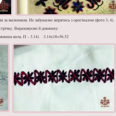
за малюнком. Не за­буваємо звірятись з оригі­налом (фото 3, 4).
стрічку. Вираховуємо її довжину:
довжина кола, Π – 3.14) 3.14х18=56.52