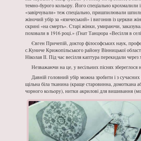
темно-бурого кольору. Його спеціально крохмалили і
«завірчували» теж спеці­ально, пришпилювали шпиль­
жіночий убір за «язичеський» і вигонив із цер­кви жі
скрині «на смерть». Старі жінки, умираю­чи, заказува
поховали в 1916 році.» (Гнат Танцюра «Весілля в селі
Євген Причепій, доктор фі­лософських наук, проф
с.Куниче Кри­жопільського району Вінниць­кої област
Ніко­лая ІІ. Під час весілля каптура перекидали через
Незважаючи на це, у весіль­них піснях збереглося н
Давній головний убір можна зро­бити і з сучасних 
щільна біла тканина (краще старовинна, домоткана аб
чорного кольору), нитки акрилові для вишивання (мож