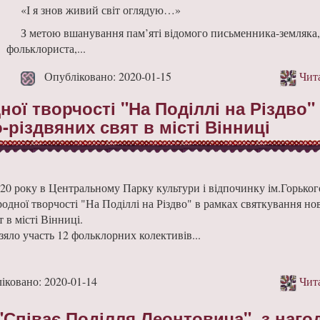
«І я знов живий світ оглядую…»
З метою вшанування пам’яті відомого письменника-земляка,
фольклориста,...
Опубліковано: 2020-01-15
Чита
ї творчості "На Поділлі на Різдво"
різдвяних свят в місті Вінниці
020 року в Центральному Парку культури і відпочинку ім.Горьког
одної творчості "На Поділлі на Різдво" в рамках святкування но
т в місті Вінниці.
зяло участь 12 фольклорних колективів...
ковано: 2020-01-14
Чита
Співає Поділля Леонтовича", з наго