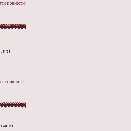
ти повністю
КОГО
ти повністю
ського