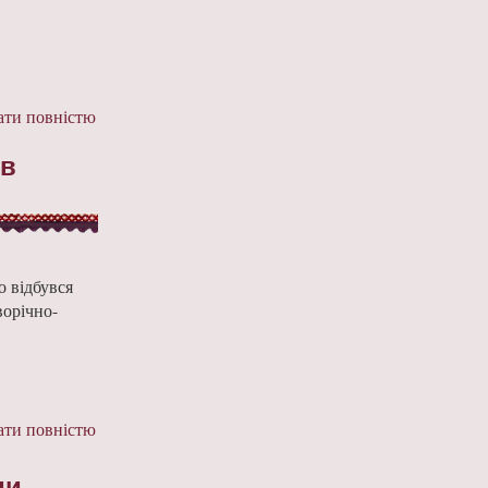
ти повністю
 в
о відбувся
ворічно-
ти повністю
ди