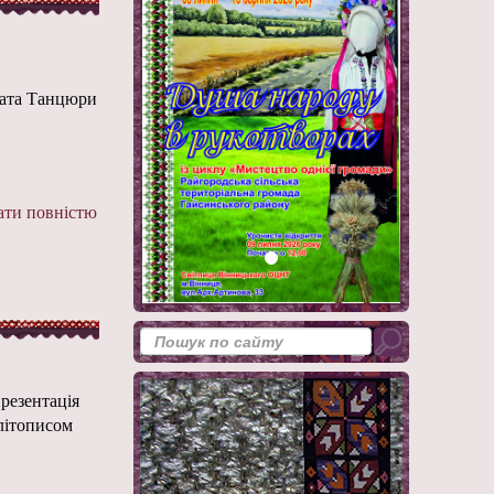
ната Танцюри
ти повністю
резентація
літописом