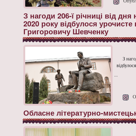
Опублі
З нагоди 206-ї річниці від дн
2020 року відбулося урочисте 
Григоровичу Шевченку
З наго
відбулос
...
Опу
Обласне літературно-мистецьк