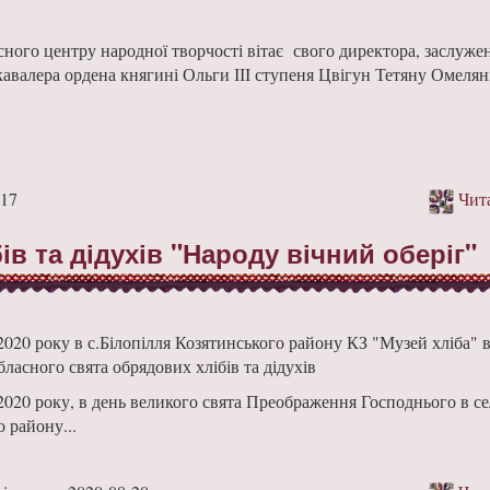
ного центру народної творчості вітає свого директора, заслуже
кавалера ордена княгині Ольги ІІІ ступеня Цвігун Тетяну Омелян
-17
Чита
в та дідухів "Народу вічний оберіг"
2020 року в с.Білопілля Козятинського району КЗ "Музей хліба" в
ласного свята обрядових хлібів та дідухів
2020 року, в день великого свята Преображення Господнього в се
 району...