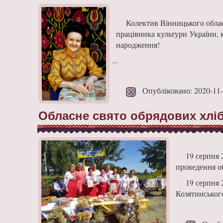
Колектив Вінницького облас
працівника культури України, 
народження!
...
Опубліковано: 2020-11
Обласне свято обрядових хлібі
19 серпня 
проведення об
19 серпня 
Козятинського