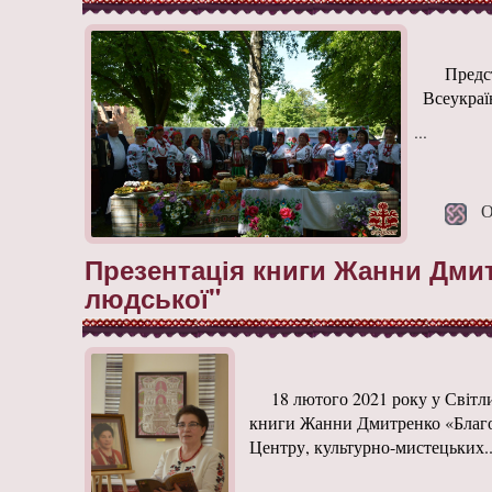
Предс
Всеукраї
...
Оп
Презентація книги Жанни Дмит
людської"
18 лютого 2021 року у Світл
книги Жанни Дмитренко «Благос
Центру, культурно-мистецьких..