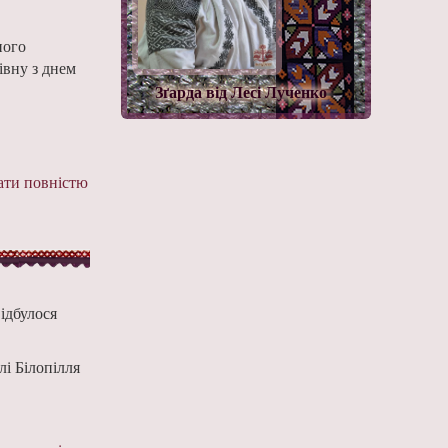
ного
івну з днем
Зґарда від Лесі Лученко
ти повністю
ідбулося
лі Білопілля