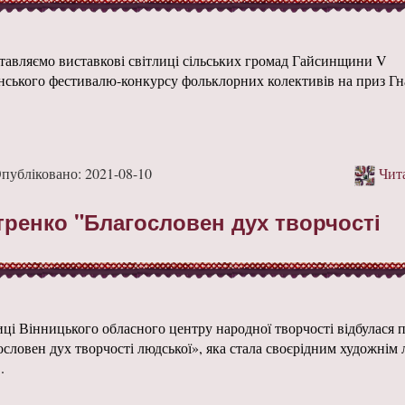
тавляємо виставкові світлиці сільських громад Гайсинщини V
нського фестивалю-конкурсу фольклорних колективів на приз Г
убліковано: 2021-08-10
Чита
ренко "Благословен дух творчості
иці Вінницького обласного центру народної творчості відбулася п
ловен дух творчості людської», яка стала своєрідним художнім 
.