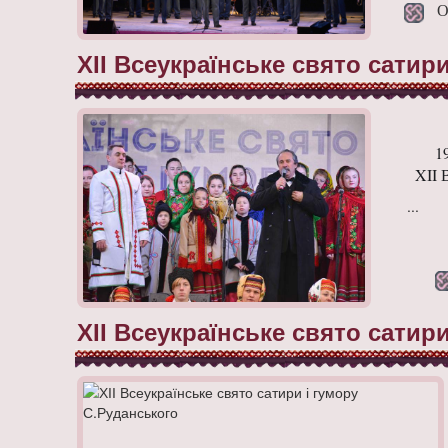
Опу
ХІІ Всеукраїнське свято сатир
1
XII
...
ХІІ Всеукраїнське свято сатир