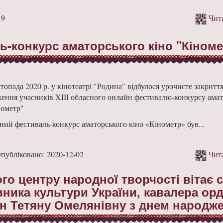
19
Чита
ь-конкурс аматорського кіно "Кіноме
топада 2020 р. у кінотеатрі "Родина" відбулося урочисте закриття
ення учасників XIII обласного онлайн фестивалю-конкурсу амат
нометр"
ний фестиваль-конкурс аматорського кіно «Кінометр» був...
убліковано: 2020-12-02
Чита
го центру народної творчості вітає 
вника культури України, кавалера ор
гун Тетяну Омелянівну з днем народж