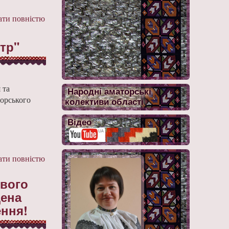
ти повністю
тр"
 та
Народні аматорські
орського
колективи області
Відео
ти повністю
свого
дена
ення!