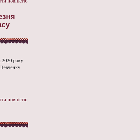
ти повністю
езня
асу
я 2020 року
 Шевченку
ти повністю