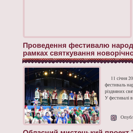
Проведення фестивалю народно
рамках святкування новорічно-
11 січня 2
фестиваль нар
різдвяних свя
У фестивалі в
Опублі
Обласний мистецький проект "