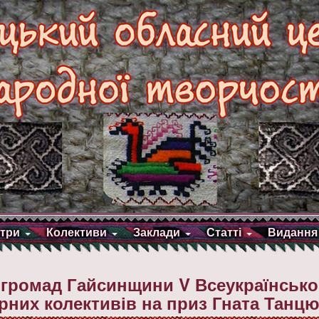
три
Колективи
Заклади
Статті
Видання
х громад Гайсинщини V Всеукраїнсько
них колективів на приз Гната Танц