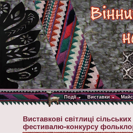
Події
Виставки
Майс
Виставкові світлиці сільськи
фестивалю-конкурсу фольклор