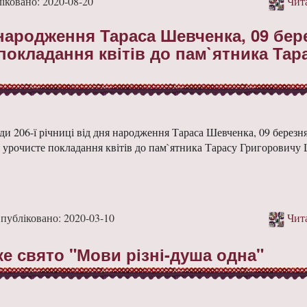
ковано: 2020-08-20
Чита
я народження Тараса Шевченка, 09 бер
покладання квітів до пам`ятника Тар
ди 206-ї річниці від дня народження Тараса Шевченка, 09 березн
я урочисте покладання квітів до пам`ятника Тарасу Григоровичу
бліковано: 2020-03-10
Чита
е свято "Мови різні-душа одна"