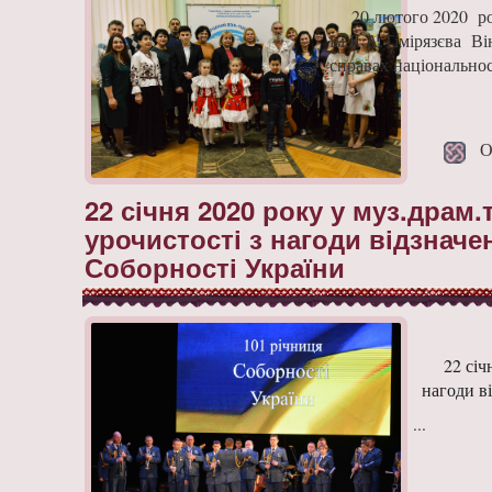
20 лютого 2020 ро
ім.К.А.Тімірязєва Ві
справах національност
Опу
22 січня 2020 року у муз.драм
урочистості з нагоди відзначе
Соборності України
22 січ
нагоди в
...