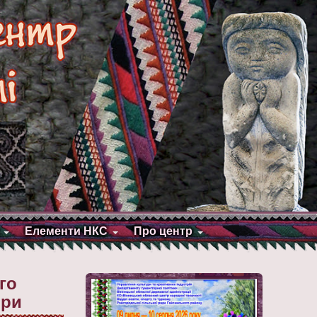
Елементи НКС
Про центр
го
юри