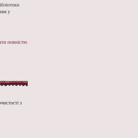
ібліотеки
ням у
ти повністю
очистості з