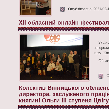
Опубліковано: 2021-02-
XII обласний онлайн фестивал
27 лис
нагородж
кіно "Кі
Облас
Оп
Колектив Вінницького обласно
директора, заслуженого праці
княгині Ольги ІІІ ступеня Цві