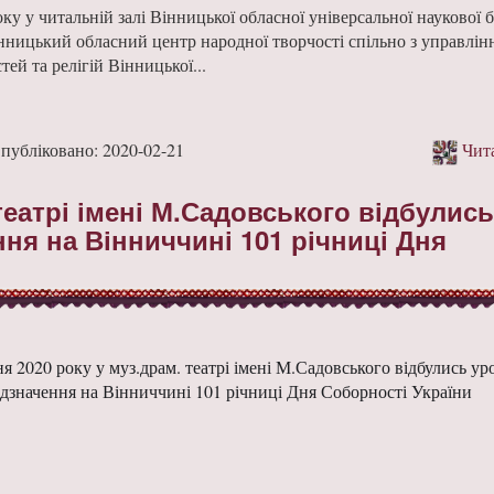
ку у читальній залі Вінницької обласної універсальної наукової б
нницький обласний центр народної творчості спільно з управлін
ей та релігій Вінницької...
бліковано: 2020-02-21
Чита
.театрі імені М.Садовського відбулись
ння на Вінниччині 101 річниці Дня
ня 2020 року у муз.драм. театрі імені М.Садовського відбулись ур
ідзначення на Вінниччині 101 річниці Дня Соборності України