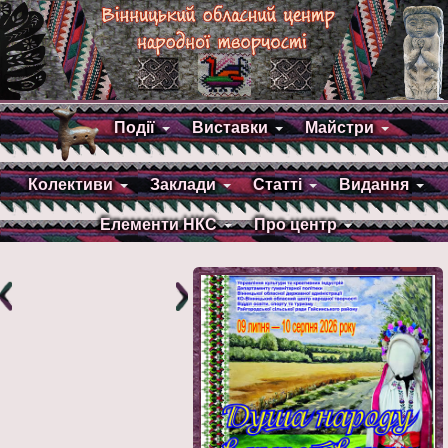
Події
Виставки
Майстри
Колективи
Заклади
Статті
Видання
Елементи НКС
Про центр