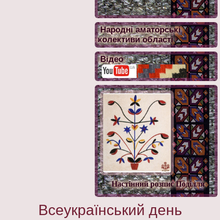
Народні аматорські
колективи області
Відео
Настінний розпис Поділля
Всеукраїнський день