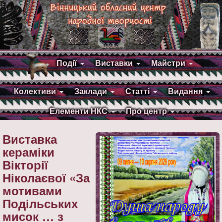
Події
Виставки
Майстри
Колективи
Заклади
Статті
Видання
Елементи НКС
Про центр
Виставка
кераміки
Вікторії
Ніколаєвої «За
мотивами
Подільських
мисок … з