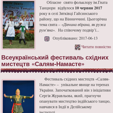
Обласне свято фольклору ім.Гната
10 червня 2017
Танцюри відбулося
року в селі Зятківці Гайсинського
району, що на Вінниччині. Цьогорічна
тема свята –
«Дівчина вбрана, як ружа
рум’яна».
На співочому подвір’ї...
Опубліковано: 2017-06-13
Читати повністю
Всеукраїнський фестиваль східних
мистецтв «Салям-Намасте»
Фестиваль східних мистецтв «Салям-
Намасте» – унікальне явище на теренах
України. Започаткований він з ініціативи
Сергія Журавльова, який, прагнучи
опанувати мистецтво індійського танцю,
навчався в Індії в Делійському
інституті ...