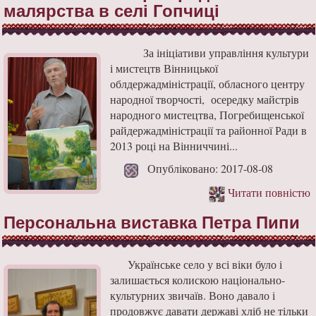
малярства в селі Гопчиці
За ініціативи управління культури
і мистецтв Вінницької
облдержадміністрації, обласного центру
народної творчості, осередку майстрів
народного мистецтва, Погребищенської
райдержадміністрації та районної Ради в
2013 році на Вінниччині...
Опубліковано: 2017-08-08
Читати повністю
Персональна виставка Петра Пипи
Українське село у всі віки було і
залишається колискою національно-
культурних звичаїв. Воно давало і
продовжує давати державі хліб не тільки