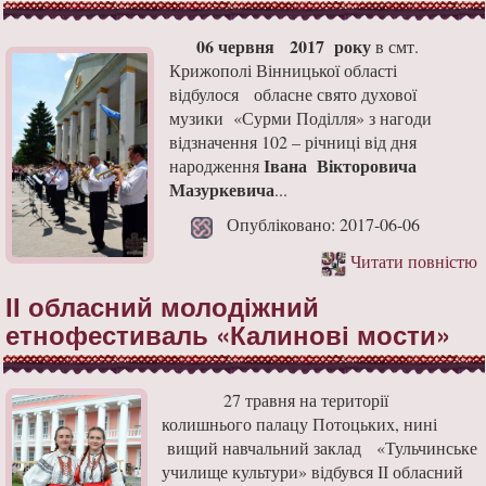
06 червня 2017 року
в смт.
Крижополі Вінницької області
відбулося обласне свято духової
музики «Сурми Поділля» з нагоди
відзначення 102 – річниці від дня
Івана Вікторовича
народження
Мазуркевича
...
Опубліковано: 2017-06-06
Читати повністю
ІІ обласний молодіжний
етнофестиваль «Калинові мости»
27 травня на території
колишнього палацу Потоцьких, нині
вищий навчальний заклад «Тульчинське
училище культури» відбувся ІІ обласний