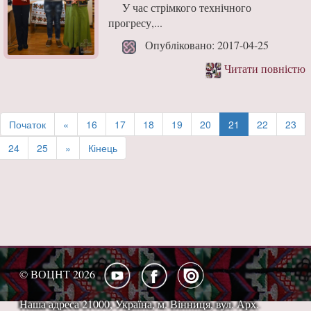
У час стрімкого технічного
прогресу,...
Опубліковано: 2017-04-25
Читати повністю
Початок
«
16
17
18
19
20
21
22
23
24
25
»
Кінець
© ВОЦНТ 2026
Наша адреса 21000, Україна, м. Вінниця, вул. Арх.