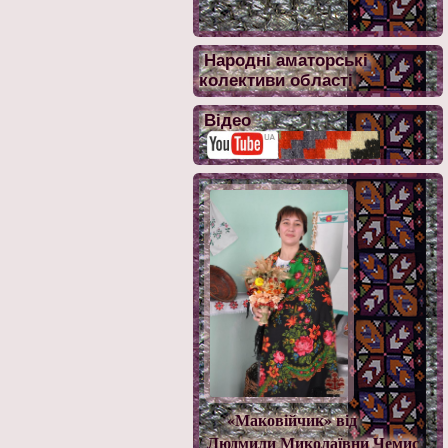
Народні аматорські
колективи області
Відео
«Маковійчик» від
Людмили Миколаївни Чемис