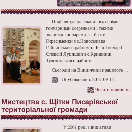
Поділля здавна славилось своїми
гончарними осередками і такими
знаними гончарами, як брати
Гирасименки з с.Новоселівка
Гайсинського району та Іван Гончар і
Олексій Луцишин з с.Крищинці
Тульчинського району.
Сьогодні на Вінниччині працюють ...
Опубліковано: 2017-09-14
Читати повністю
Мистецтва с. Щітки Писарівської
територіальної громади
У 2001 році з ініціативи