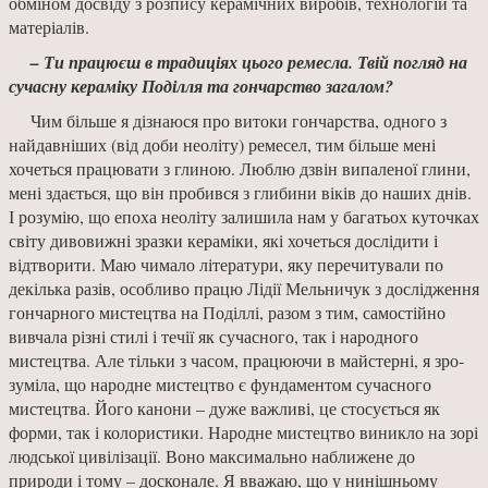
обмі­ном досвіду з розпису керамічних виробів, тех­нологій та
матеріалів.
– Ти працюєш в традиціях цього ремесла. Твій погляд на
сучасну кераміку Поділля та го­нчарство загалом?
Чим більше я дізнаюся про витоки гончар­ства, одного з
найдавніших (від доби неоліту) ремесел, тим більше мені
хочеться працювати з глиною. Люблю дзвін випаленої глини,
мені здається, що він пробився з глибини віків до на­ших днів.
І розумію, що епоха неоліту залишила нам у багатьох куточках
світу дивовижні зразки кераміки, які хочеться дослідити і
відтворити. Маю чимало літератури, яку перечитували по
декілька разів, особливо працю Лідії Мельничук з дослідження
гончарного мистецтва на Поділлі, разом з тим, самостійно
вивчала різні стилі і те­чії як сучасного, так і народного
мистецтва. Але тільки з часом, працюючи в майстерні, я зро­
зуміла, що народне мистецтво є фундаментом сучасного
мистецтва. Його канони – дуже важ­ливі, це стосується як
форми, так і колористики. Народне мистецтво виникло на зорі
людської цивілізації. Воно максимально наближене до
природи і тому – досконале. Я вважаю, що у ни­нішньому