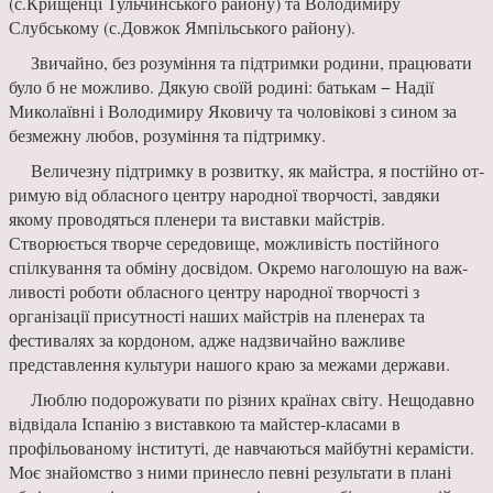
(с.Крищенці Тульчинського району) та Володимиру
Слубському (с.Довжок Ямпільського району).
Звичайно, без розуміння та підтримки роди­ни, працювати
було б не можливо. Дякую своїй родині: батькам − Надії
Миколаїв­ні і Володимиру Яковичу та чоло­вікові з сином за
безмежну любов, розуміння та підтримку.
Величезну підтримку в роз­витку, як майстра, я постійно от­
римую від обласного центру на­родної творчості, завдяки
якому проводяться пленери та виставки майстрів.
Створюється творче се­редовище, можливість постійного
спілкування та обміну досвідом. Окремо наголошую на важ­
ливості роботи обласного центру народної твор­чості з
організації присутності наших майстрів на пленерах та
фестивалях за кордоном, адже надзвичайно важливе
представлення культури нашого краю за межами держави.
Люблю подорожувати по різних країнах сві­ту. Нещодавно
відвідала Іспанію з виставкою та майстер-класами в
профільованому інституті, де навчаються майбутні керамісти.
Моє знайомство з ними принесло певні результати в плані