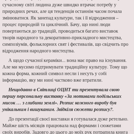
сучасному світі людина дуже швидко втрачає потребу у
природних речах, але ця тен­денція останнім часом почала
змінюватися. Як занепад культури, так і її відродження –
процес природній та циклічний. Бачу, що нині люди
повертаються до традицій, проводиться багато виставок
творів народного та декоративно-прикладного мистецтва,
симпозіумів, фольклорних свят і фестивалів, що свідчить про
відродження народного мистецтва.
А щодо сучасної кераміки... вона має право на існування.
Але ми мусимо підтримувати тради­ційну культуру. Тому що
кожна форма, кожний символ несли і несуть у собі
інформацію, яку ми нині частково вже втратили.
Нещодавно в Світлиці ОЦНТ ти презен­тувала свою
першу персональну виставку «За мотивами подільських
мисок … з глибини землі». Розпис кожного виробу був
унікальним і вишуканим. Звідкіля сюжети розпису?.
До презентації своєї виставки я готувалася дуже ретельно.
Майже шість місяців працювала над формами і сюжетами
своїх виробів. Задов­го до цього до моїх рук потрапила книга