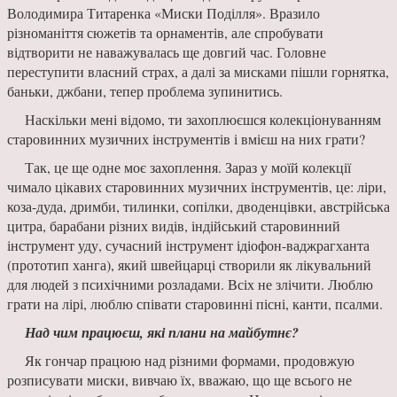
Воло­димира Титаренка «Миски Поділля». Вразило
різноманіття сюжетів та орнаментів, але спробу­вати
відтворити не наважувалась ще довгий час. Головне
переступити власний страх, а далі за мисками пішли горнятка,
баньки, джбани, тепер проблема зупинитись.
Наскільки мені відомо, ти захоплюєшся ко­лекціонуванням
старовинних музичних інстру­ментів і вмієш на них грати?
Так, це ще одне моє захоплення. Зараз у моїй колекції
чимало цікавих старовинних музич­них інструментів, це: ліри,
коза-дуда, дримби, тилинки, сопілки, дводенцівки, австрійська
ци­тра, барабани різних видів, індійський старо­винний
інструмент уду, сучасний інструмент ідіофон-ваджрагханта
(прототип ханга), який швейцарці створили як лікувальний
для людей з психічними розладами. Всіх не злічити. Люблю
грати на лірі, люблю співати старовинні пісні, канти, псалми.
Над чим працюєш, які плани на майбутнє?
Як гончар працюю над різними формами, продовжую
розписувати миски, вивчаю їх, вва­жаю, що ще всього не