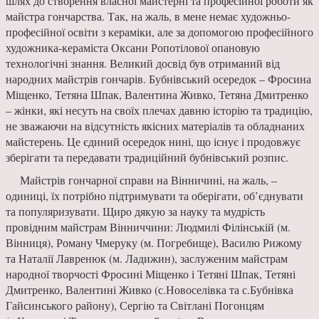
шлях до створен­ня власної майстерні та професійної роботи як
майстра гончарства. Так, на жаль, в мене немає художньо-
професійної освіти з кераміки, але за допомогою професійного
художника-кераміста Оксани Ропотілової опановую
технологічні знання. Великий дос­від був отриманий від
народних майстрів го­нчарів. Бубнівський осередок – Фросина
Міщенко, Тетяна Шпак, Валентина Живко, Те­тяна Дмитренко
– жін­ки, які несуть на своїх плечах давню історію та традицію,
не зважаючи на відсутність якісних матеріалів та обладна­них
майстерень. Це єди­ний осередок нині, що існує і продовжує
збері­гати та передавати тра­диційний бубнівський розпис.
Майстрів гончарної справи на Вінничині, на жаль, –
одиниці, їх потрібно підтримувати та оберігати, об’єднува­ти
та популяризувати. Щиро дякую за науку та мудрість
провідним майстрам Вінниччини: Людмилі Філінській (м.
Вінниця), Роману Чмеруку (м. Погреби­ще), Василю Рижому
та Наталії Лавренюк (м. Ладижин), заслуженим майстрам
народної твор­чості Фросині Міщенко і Тетяні Шпак, Тетяні
Дмитренко, Валентині Живко (с.Новоселівка та с.Бубнівка
Гайсинського району), Сергію та Світлані Погонцям