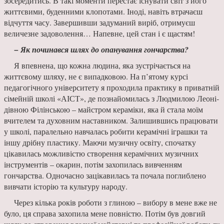
зосередитись. В такі моменти перестає існувати світ з його
життєвими, буденними кло­потами. Іноді, навіть втрачаєш
відчуття часу. За­вершивши задуманий виріб, отримуєш
величез­не задоволення… Напевне, цей стан і є щастям!
− Як починався шлях до опанування гон­чарства?
Я впевнена, що кожна людина, яка зустрі­чається на
життєвому шляху, не є випадковою. На п’ятому курсі
педагогічного університету я проходила практику в приватній
сімейній школі «АІСТ», де познайомилась з Людмилою Леоні­
дівною Філінською – майстром кераміки, яка й стала моїм
вчителем та духовним наставником. Залишившись працювати
у школі, паралельно навчалась робити керамічні іграшки та
іншу дрібну пластику. Маючи музичну освіту, спо­чатку
цікавилась можливістю створення кера­мічних музичних
інструментів – окарин, потім захопилась вивченням
гончарства. Одночасно зацікавилась та почала поглиблено
вивчати істо­рію та культуру народу.
Через кілька років роботи з глиною – вибо­ру в мене вже не
було, ця справа захопила мене повністю. Потім був довгий