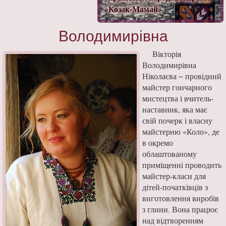
«Козак-Мамай»
Володимирівна
Вікторія
Володимирівна
Ніколаєва − провідний
майстер гончарного
мисте­цтва і вчитель-
наставник, яка має
свій почерк і власну
майстерню «Коло», де
в окремо
облаштованому
приміщенні про­водить
майстер-класи для
дітей-початківців з
виготовлення виробів
з глини. Вона працює
над відтворенням