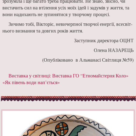
зрозуміла і ще багато тре­ба працювати. Не знаю, звісно, чи
вистачить сил на втілення усіх моїх ідей і задумів у життя, та
вони надихають не зупинятися у творчому процесі.
Зичимо тобі, Вікторіє, неви­черпної творчої енергії, всесвіт­
нього визнання та довгих років життя.
Заступник директора ОЦНТ
Олена НАЗАРЕЦЬ
(Опубліковано в Альманасі Світлиця №59)
Виставка у світлиці:
Виставка ГО “Етномайстерня Коло»
«Як півень води нап’ється»