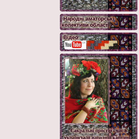
Народні аматорські
колективи області
Відео
Сакральні простір і час в
українській народній картині