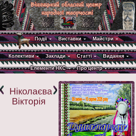
Події
Виставки
Майстри
Колективи
Заклади
Статті
Видання
Елементи НКС
Про центр
Ніколаєва
Вікторія