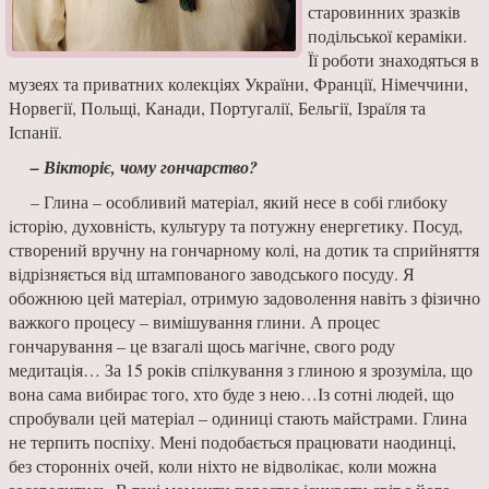
старовинних зразків
подільської кераміки.
Її роботи знаходяться в
музеях та при­ватних колекціях Украї­ни, Франції, Німеччини,
Норвегії, Польщі, Кана­ди, Португалії, Бельгії, Ізраїля та
Іспанії.
– Вікторіє, чому гон­чарство?
– Глина – особли­вий матеріал, який несе в собі глибоку
історію, духовність, культуру та потужну енергетику. Посуд,
створений вруч­ну на гончарному колі, на дотик та сприйняття
відрізняється від штам­пованого заводського посуду. Я
обожнюю цей матеріал, отримую за­доволення навіть з фі­зично
важкого процесу – вимішування глини. А процес
гончарування – це взагалі щось магічне, свого роду
медитація… За 15 років спілкування з глиною я зрозуміла, що
вона сама вибирає того, хто буде з нею…Із сотні людей, що
спробу­вали цей матеріал – оди­ниці стають майстрами. Глина
не терпить по­спіху. Мені подобається працювати наодинці,
без сторонніх очей, коли ніхто не відволікає, коли можна