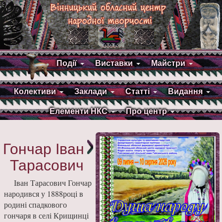
Події
Виставки
Майстри
Колективи
Заклади
Статті
Видання
Елементи НКС
Про центр
Гончар Іван
Тарасович
Іван Тарасович Гончар
народився у 1888році в
родині спадкового
гончаря в селі Крищинці