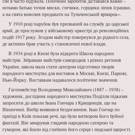
сім’я часто бідувала. Побічний заробіток діставався важко –
ночами батько точив миски, глечики, горщики ліпив іграшки,
а на свята вивозив продавати на Тульчинський ярмарок».
У 1910 році парубок був призваний на службу до царської
армії, де прослужив у військовому оркестрі до революційних
подій 1917 року. Згодом майстер повернувся до рідного села,
де активно брав участь у становленні нової влади.
В 1934 році в Києві була відкрита Школа народних
майстрів. Зібравши майстрів-самородків з різних регіонів
України, школа мала стати центром підготовки творів
народного мистецтва для виставок в Москві, Києві, Парижі,
Нью-Йорку. Виставкам надавалося політичне значення.
Гагенмейстер Володимир Миколайович (1887 – 1938) –
художник, дослідник народного мистецтва Поділля підказав
запросити до школи Івана Гончара з Крищинців, що на
Вінничині. Вибір виявився бездоганним. Іван Гончар по
приїзді в Київ показав речі, що були витвором його буйної
фантазії. Він зачарував глядачів народною сатирою та
гумором, які йшли від глибини його серця і людської щирості.