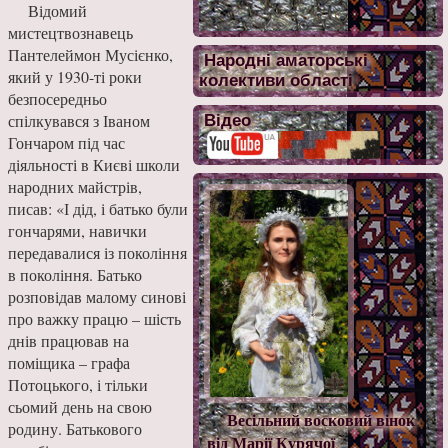
Відомий
мистецтвознавець
Пантелеймон Мусієнко,
Народні аматорські
який у 1930-ті роки
колективи області
безпосередньо
спілкувався з Іваном
Відео
Гончаром під час
діяльності в Києві школи
народних майстрів,
писав: «І дід, і батько були
гончарями, навички
передавалися із покоління
в покоління. Батько
розповідав малому синові
про важку працю – шість
днів працював на
поміщика – графа
Потоцького, і тільки
сьомий день на свою
Весільний восковий вінок
родину. Батькового
від Марії Курячої