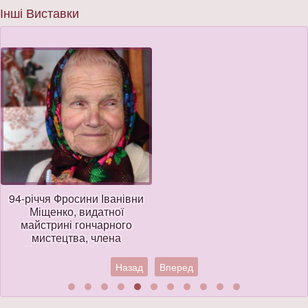
Інші Виставки
94-річчя Фросини Іванівни
Міщенко, видатної
майстрині гончарного
мистецтва, члена
Національної спілки
майстрів народного
Назад
Вперед
мистецтва України,
заслужений майстер
народної творчості України