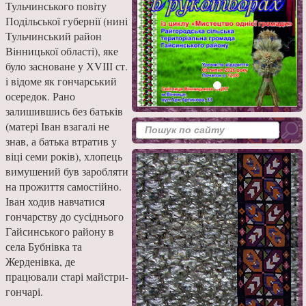
Тульчинського повіту
Подільської губернії (нині
Тульчинський район
Вінницької області), яке
було засноване у ХVІІІ ст.
і відоме як гончарський
осередок. Рано
залишившись без батьків
(матері Іван взагалі не
знав, а батька втратив у
віці семи років), хлопець
вимушений був заробляти
на прожиття самостійно.
Іван ходив навчатися
гончарству до сусіднього
Гайсинського району в
села Бубнівка та
Жерденівка, де
працювали старі майстри-
гончарі.