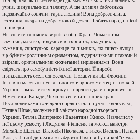
учнів, шанувальників таланту. А ще ця мила бабусенька–
надзвичайно сонячна, гарна людина! Вона доброзичлива,
гостинна, щедра на добре слово й дотеп. Любить народні пісні
і оповідки.
Не злічити глиняних виробів бабці Франі. Чимало там –
глечиків, макітер, полумисків, горняток, гладущиків,
куманців, свистульок, баранців та півників, які тішать душу і
зір буйним рослинним орнаментом, чудернацькими птахами й
звірами, оригінальними сюжетами і вирішеннями. Вони
свідчать про самобутність їхньої авторки. ЇЇ вироби
прикрашають оселі односельчан. Подарунки від Фросини
Іванівни мають шанувальники гончарного мистецтва по всій
Україні. Також високу оцінку її творчості дали поціновувачі з
Німеччини, Канади, Чехословаччини та інших країн.
Послідовниками гончарної справи стали її учні – односельці –
Тетяна Шпак, заслужений майстер народної творчості
України, Тетяна Дмитренко і Валентина Живко. Навчилися у
неї цьому ремеслу і Людмила Філінська та молоді майстри
Михайло Діденко, Вікторія Ніколаєва, а також Василь і Наталя
Рижі, які нині допомагають Фросині Іванівні у випалі її чудо-