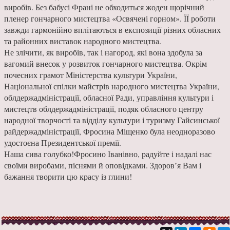
виробів. Без бабусі Франі не обходиться жоден щорічний
пленер гончарного мистецтва «Освячені горном». ЇЇ роботи
завжди гармонійно вплітаються в експозиції різних обласних
та районних виставок народного мистецтва.
Не злічити, як виробів, так і нагород, які вона здобула за
вагомий внесок у розвиток гончарного мистецтва. Окрім
почесних грамот Міністерства культури України,
Національної спілки майстрів народного мистецтва України,
облдержадміністрації, обласної Ради, управління культури і
мистецтв облдержадміністрації, подяк обласного центру
народної творчості та відділу культури і туризму Гайсинської
райдержадміністрації, Фросина Міщенко була неодноразово
удостоєна Президентської премії.
Наша сива голубко!Фросино Іванівно, радуйте і надалі нас
своїми виробами, піснями й оповідками. Здоров’я Вам і
бажання творити цю красу із глини!