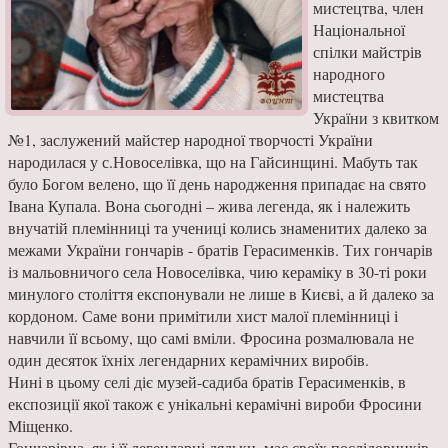
мистецтва, член
Національної
спілки майстрів
народного
мистецтва
України з квитком
№1, заслужений майстер народної творчості України
народилася у с.Новоселівка, що на Гайсинщині. Мабуть так
було Богом велено, що її день народження припадає на свято
Івана Купала. Вона сьогодні – жива легенда, як і належить
внучатій племінниці та учениці колись знаменитих далеко за
межами України гончарів - братів Герасименків. Тих гончарів
із мальовничого села Новоселівка, чию кераміку в 30-ті роки
минулого століття експонували не лише в Києві, а й далеко за
кордоном. Саме вони примітили хист малої племінниці і
навчили її всьому, що самі вміли. Фросина розмалювала не
один десяток їхніх легендарних керамічних виробів.
Нині в цьому селі діє музей-садиба братів Герасименків, в
експозиції якої також є унікальні керамічні вироби Фросини
Міщенко.
Гончарівна, як і її легендарні дядьки, має своїх послідовників,