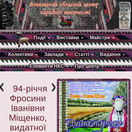
Події
Виставки
Майстри
Колективи
Заклади
Статті
Видання
Елементи НКС
Про центр
94-річчя
Фросини
Іванівни
Міщенко,
видатної