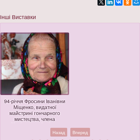
Інші Виставки
94-річчя Фросини Іванівни
Міщенко, видатної
майстрині гончарного
мистецтва, члена
Національної спілки
майстрів народного
Назад
Вперед
мистецтва України,