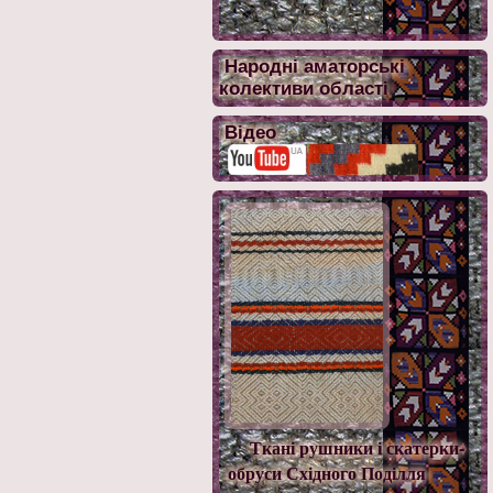
Народні аматорські
колективи області
Відео
Ткані рушники і скатерки-
обруси Східного Поділля