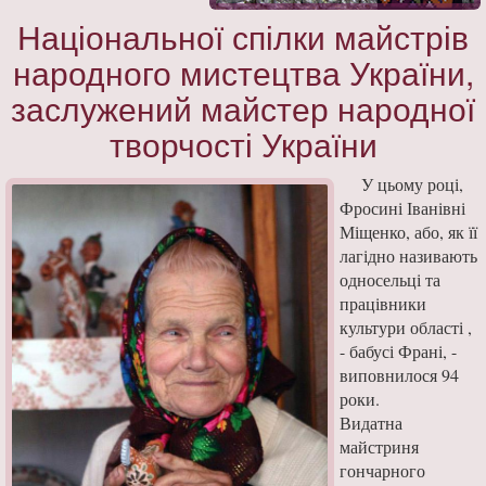
Національної спілки майстрів
народного мистецтва України,
заслужений майстер народної
творчості України
У цьому році,
Фросині Іванівні
Міщенко, або, як її
лагідно називають
односельці та
працівники
культури області ,
- бабусі Франі, -
виповнилося 94
роки.
Видатна
майстриня
гончарного