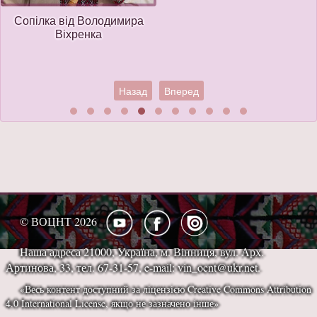
Сопілка від Володимира
Віхренка
Назад
Вперед
© ВОЦНТ 2026
Наша адреса 21000, Україна, м. Вінниця, вул. Арх.
Артинова, 33, тел. 67-31-57, e-mail: vin_ocnt@ukr.net.
«Весь контент доступний за ліцензією Creative Commons Attribution
4.0 International License, якщо не зазначено інше»