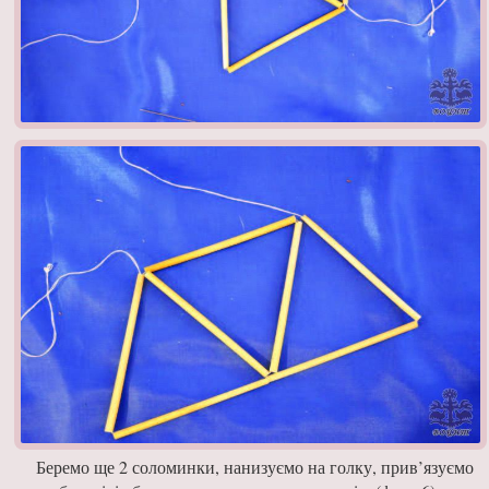
Беремо ще 2 соломин­ки, нанизуємо на голку, прив’язуємо