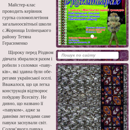
Майстер-клас
проводить керівник
гуртка соломоплетіння
загальноосвітньої школи
с.Жорнища Іллінецького
району Тетяна
Герасименко
Щороку перед Різдвом
дівчата збиралися разом і
робили з соломки «паву­
ків», які здавна були обе­
регами української оселі.
Вважалося, що ця легка
конструкція відтворює
по­будову Всесвіту. Не
дивно, що названо її
«павуком», адже за
давніми легенда­ми саме
павуки заснували світ.
Солом’яного павука