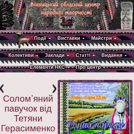
Події
Виставки
Майстри
Колективи
Заклади
Статті
Видання
Елементи НКС
Про центр
Солом’яний
павучок від
Тетяни
Герасименко