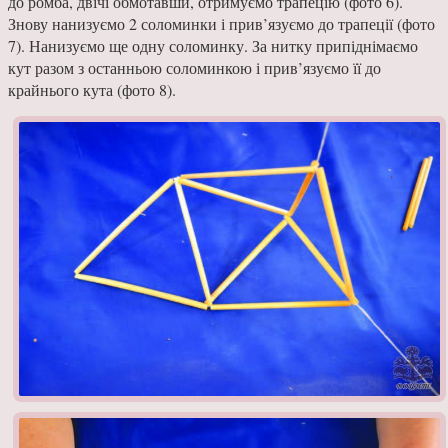
до ромба, дві­чі обмотавши, отримуємо трапецію (фото 6).
Знову нанизуємо 2 соломинки і прив’язуємо до трапеції (фото
7). Нанизуємо ще одну соломинку. За нитку припіднімаємо
кут разом з останньою соломинкою і прив’язуємо її до
крайнього кута (фото 8).