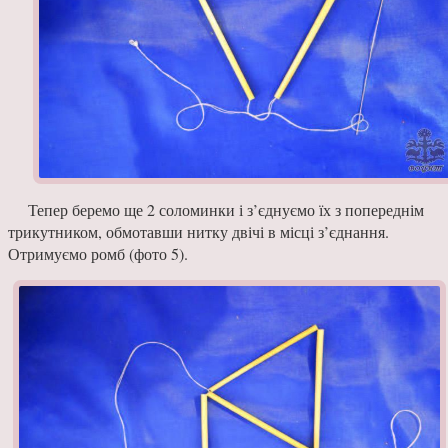
Тепер беремо ще 2 соло­минки і з’єднуємо їх з попе­реднім
трикутником, обмотавши нитку двічі в місці з’єд­нання.
Отриму­ємо ромб (фото 5).