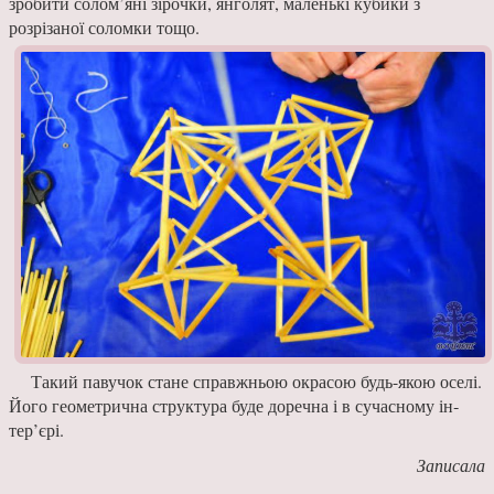
зробити солом’яні зірочки, янголят, маленькі кубики з
розрізаної соломки тощо.
Такий павучок ста­не справжньою окрасою будь-якою оселі.
Його ге­ометрична структура буде доречна і в сучасному ін­
тер’єрі.
Записала