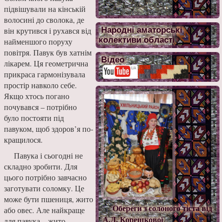
підвішували на кінській
волосині до сволока, де
він крутився і рухався від
Народні аматорські
колективи області
найменшого поруху
повітря. Павук був хатнім
Відео
лікарем. Ця геометрична
прикра­са гармонізувала
простір навколо себе.
Якщо хтось погано
почувався – по­трібно
було постояти під
павуком, щоб здоров’я по­
кращилося.
Павука і сьогодні не
складно зробити. Для
цьо­го потрібно завчасно
заго­тувати соломку. Це
може бути пшениця, жито
Обереги з солоного тіста від
або овес. Але найкраще
А.Д. Корешкової
для павука – жито,