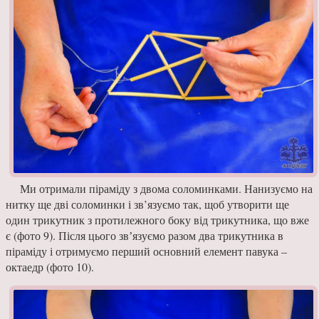
Ми отримали піраміду з двома соломинками. Нанизуємо на
нитку ще дві соломин­ки і зв’язуємо так, щоб утворити ще
один трикут­ник з протилежного боку від трикутника, що вже
є (фото 9). Після цього звʼя­зуємо разом два трикутни­ка в
піраміду і отримуємо перший основний елемент павука –
октаедр (фото 10).