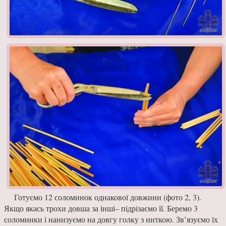
Готуємо 12 соломинок од­накової довжини (фото 2, 3).
Якщо якась трохи довша за інші– підрізаємо її. Беремо 3
соломинки і нанизуємо на довгу голку з ниткою. Зв’язу­ємо їх