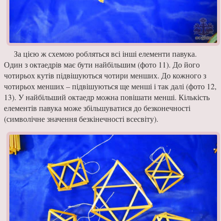
За цією ж схемою ро­бляться всі інші елемен­ти павука.
Один з октае­дрів має бути найбільшим (фото 11). До його
чоти­рьох кутів підвішуються чотири менших. До кож­ного з
чотирьох менших – підвішуються ще менші і так далі (фото 12,
13). У найбільший октаедр можна повішати менші. Кількість
елементів паву­ка може збільшуватися до безконечності
(символіч­не значення безкінечності всесвіту).