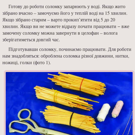
Готову до роботи со­ломку запарюють у воді. Якщо жито
зібрано вчасно – замочуємо його у теплій воді на 15 хвилин.
Якщо зібрано старим – варто прокип’ятити від 5 до 20
хвилин. Якщо ви не можете відразу почати працювати − вже
замочену соломку можна завернути в целофан – волога
зберігатиметься довгий час.
Підготувавши соломку, починаємо працювати. Для роботи
нам знадобляться: оброблена соломка різної довжини, нитки,
ножиці, гол­ки (фото 1).