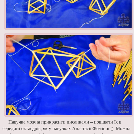
Павучка можна прикра­сити писанками – повіша­ти їх в
середині октаедрів, як у павучках Анастасії Фоміної (). Можна