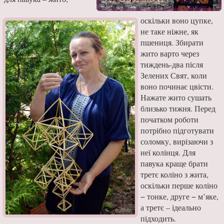
оскільки воно цупке,
не таке ніжне, як
пшениця. Збирати
жито варто через
тиждень-два після
Зелених Свят, коли
воно починає цвісти.
На­жате жито сушать
близько тижня. Перед
початком ро­боти
потрібно підготувати
соломку, вирізаючи з
неї колінця. Для
павука краще брати
третє коліно з жита,
оскільки перше коліно
− тонке, друге − м’яке,
а тре­тє – ідеально
підходить.