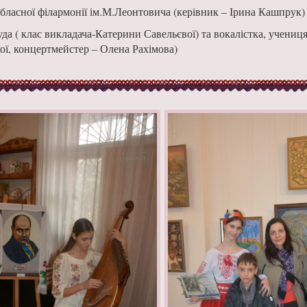
бласної філармонії ім.М.Леонтовича (керівник – Ірина Кашпрук)
 ( клас викладача-Катерини Савельєвої) та вокалістка, учениц
ї, концертмейстер – Олена Рахімова)