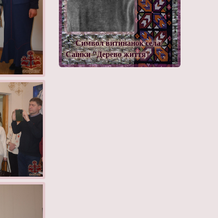
Символ витинанок села
Саїнки "Дерево життя"