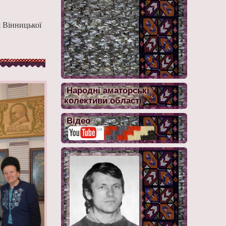
я Вінницької
Народні аматорські
колективи області
Відео