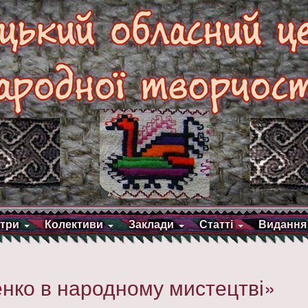
три
Колективи
Заклади
Статті
Видання
нко в народному мистецтві»