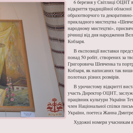
6 березня у Світлиці ОЦНТ в
відкриття традиційної обласної
образотворчого та декоративно
прикладного мистецтва «Шевче
народному мистецтві», присвяче
річниці від дня народження Ве
Кобзаря.
В експозиції виставки предс
понад 50 робіт, створених за т
Григоровича Шевченка та порт
Кобзаря, як написаних так виш
полотнах різних розмірів.
В урочистому відкритті вист
участь Директор ОЦНТ, заслу
працівник культури України Те
член Національної спілки пись
України, поетеса Жанна Дмитре
Художні номери учасникам 