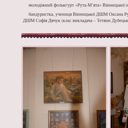
молодіжний фолькгурт «Рута-М’ята» Вінницької о
бандуристка, учениця Вінницької ДШМ Оксана Руда
ДШМ Софія Дячук (клас викладача – Тетяни Дубецько