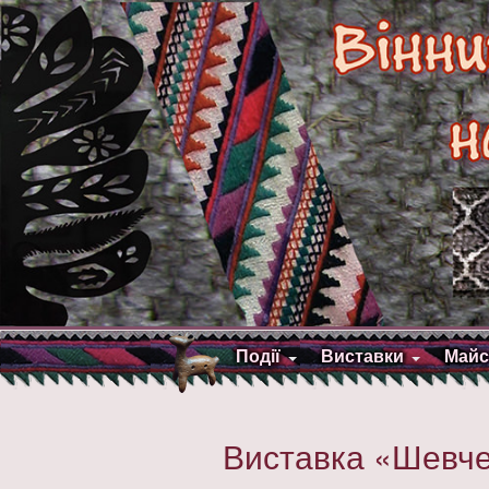
Події
Виставки
Майс
Виставка «Шевче