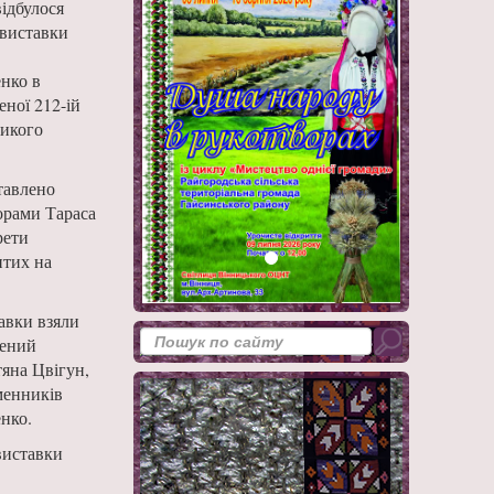
ідбулося
 виставки
-
нко в
ної 212-ій
ликого
тавлено
ворами Тараса
рети
итих на
авки взяли
жений
тяна Цвігун,
менників
нко.
виставки