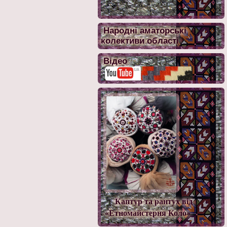
Народні аматорські
колективи області
Відео
Каптур та рантух від
«Етномайстерня Коло»