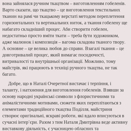
вона зайнялася ручним ткацтвом – виготовленням гобеленів.
Варто сказати, що ткацтво – це виготовлення текстильних
тканин на рамі чи ткацькому верстаті методом переплетення
горизонтальних та вертикальних ниток, а ткання гобелену ще
набагато складніший процес. Аби створити гобелен,
недостатньо просто вміти ткати – треба бути художником,
адже малюнок і композиція – вагома складова тканого твору.
А основне – це велика любов до справи. Взагалі ткання – це
довготривалий процес, який вимагає посидючості,
витривалості та внутрішньої організації. Можливо, тому
майстрів, які працюють в техніці ручного ткацтва, не так
багато.
Добре, що в Наталі Очеретної вистачає і терпіння, і
таланту, і натхнення для виготовлення гобеленів. Взявши за
основу народні українські символи з флористичними та
анімалістичними мотивами, сюжети яких переплітаються з
елементами традиційного ткацтва Поділля, майстриня
створює оригінальні, яскраві роботи, які вдало вписуються в
сучасні інтер’єри. Разом з тим Наталя Дмитрівна веде активну
виставкову діяльність, є учасницею обласних та