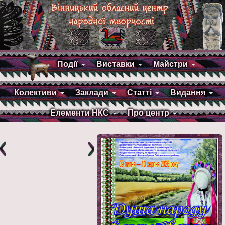
Події
Виставки
Майстри
Колективи
Заклади
Статті
Видання
Елементи НКС
Про центр