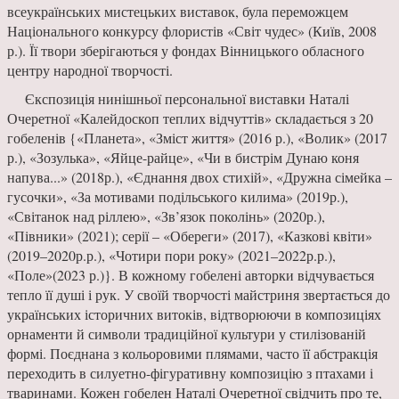
всеукраїнських мистецьких виставок, була переможцем
Національного конкурсу флористів «Світ чудес» (Київ, 2008
р.). Її твори зберігаються у фондах Вінницького обласного
центру народної творчості.
Єкспозиція нинішньої персональної виставки Наталі
Очеретної «Калейдоскоп теплих відчуттів» складається з 20
гобеленів {«Планета», «Зміст життя» (2016 р.), «Волик» (2017
р.), «Зозулька», «Яйце-райце», «Чи в бистрім Дунаю коня
напува...» (2018р.), «Єднання двох стихій», «Дружна сімейка –
гусочки», «За мотивами подільського килима» (2019р.),
«Світанок над ріллею», «Зв’язок поколінь» (2020р.),
«Півники» (2021); серії – «Обереги» (2017), «Казкові квіти»
(2019–2020р.р.), «Чотири пори року» (2021–2022р.р.),
«Поле»(2023 р.)}. В кожному гобелені авторки відчувається
тепло її душі і рук. У своїй творчості майстриня звертається до
українських історичних витоків, відтворюючи в композиціях
орнаменти й символи традиційної культури у стилізованій
формі. Поєднана з кольоровими плямами, часто її абстракція
переходить в силуетно-фігуративну композицію з птахами і
тваринами. Кожен гобелен Наталі Очеретної свідчить про те,