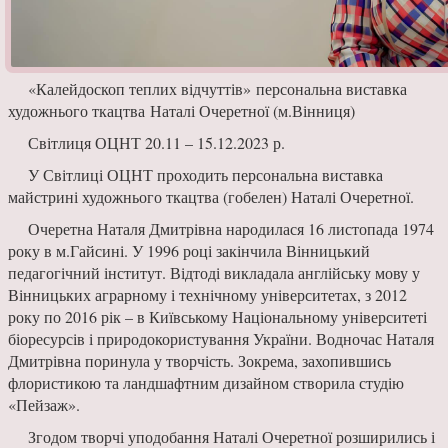
«Калейдоскоп теплих відчуттів» персональна виставка
художнього ткацтва Наталі Очеретної (м.Вінниця)
Світлиця ОЦНТ 20.11 – 15.12.2023 р.
У Світлиці ОЦНТ проходить персональна виставка
майстрині художнього ткацтва (гобелен) Наталі Очеретної.
Очеретна Наталя Дмитрівна народилася 16 листопада 1974
року в м.Гайсині. У 1996 році закінчила Вінницький
педагогічний інститут. Відтоді викладала англійську мову у
Вінницьких аграрному і технічному університетах, з 2012
року по 2016 рік – в Київському Національному університеті
біоресурсів і природокористування України. Водночас Наталя
Дмитрівна поринула у творчість. Зокрема, захопившись
флористикою та ландшафтним дизайном створила студію
«Пейзаж».
Згодом творчі уподобання Наталі Очеретної розширились і