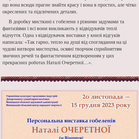
що вона всюди прагне знайти красу і вона в простих, але чітко
окреслених та підсвічених деталях.
В доробку мисткині є гобелени з різними задумами та
фантазіями і всі вони викликають у відвідувачів теплі
відчуття. Одна з відвідувачок виставки у книзі відгуків
написала: «Так гарно, тепло на душі від споглядання на ці
чудові витвори мистецтва, осяяні творчим сприйняттям
звичних речей та фантастичним відтворенням у цих
прекрасних роботах Наталі Очеретної…».