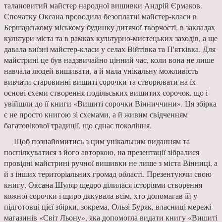
талановитий майстер народної вишивки Андрій Єрмаков.
Спочатку Оксана проводила безоплатні майстер-класи в
Бершадському міському будинку дитячої творчості, в закладах
культури міста та в рамках культурно-мистецьких заходів, а ще
давала виїзні майстер-класи у селах Війтівка та П'ятківка. Для
майстрині це був надзвичайно цінний час, коли вона не лише
навчала людей вишивати, а й мала унікальну можливість
вивчати старовинні вишиті сорочки та створювати на їх
основі схеми створення подільських вишитих сорочок, що і
увійшли до її книги «Вишиті сорочки Вінниччини». Ця збірка
є не просто книгою зі схемами, а й живим свідченням
багатовікової традиції, що єднає покоління.
Щоб познайомитись з цим унікальним виданням та
поспілкуватися з його авторкою, на презентації зібралися
провідні майстрині ручної вишивки не лише з міста Вінниці, а
й з інших територіальних громад області. Презентуючи свою
книгу, Оксана Шуляр щедро ділилася історіями створення
кожної сорочки і щиро дякувала всім, хто допомагав їй у
підготовці цієї збірки, зокрема, Ользі Буряк, власниці мережі
магазинів «Світ Льону», яка допомогла видати книгу «Вишиті