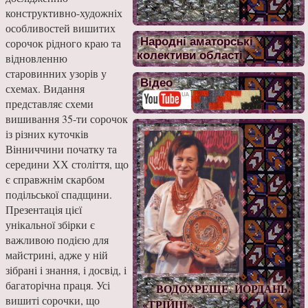
конструктивно-художніх
особливостей вишитих
Народні аматорські
сорочок рідного краю та
колективи області
відновленню
старовинних узорів у
Відео
схемах. Видання
представляє схеми
вишивання 35-ти сорочок
із різних куточків
Вінниччини початку та
середини ХХ століття, що
є справжнім скарбом
подільської спадщини.
Презентація цієї
унікальної збірки є
важливою подією для
майстрині, адже у ній
зібрані і знання, і досвід, і
багаторічна праця. Усі
ВОДОХРЕЩЕ. ЙОРДАНЬ.
вишиті сорочки, що
«ТРІЙЦІ».