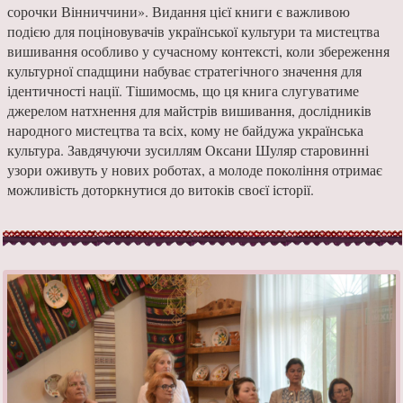
сорочки Вінниччини». Видання цієї книги є важливою
подією для поціновувачів української культури та мистецтва
вишивання особливо у сучасному контексті, коли збереження
культурної спадщини набуває стратегічного значення для
ідентичності нації. Тішимосмь, що ця книга слугуватиме
джерелом натхнення для майстрів вишивання, дослідників
народного мистецтва та всіх, кому не байдужа українська
культура. Завдячуючи зусиллям Оксани Шуляр старовинні
узори оживуть у нових роботах, а молоде покоління отримає
можливість доторкнутися до витоків своєї історії.