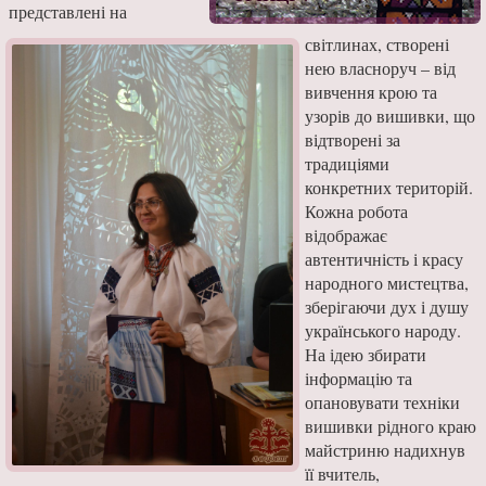
представлені на
світлинах, створені
нею власноруч – від
вивчення крою та
узорів до вишивки, що
відтворені за
традиціями
конкретних територій.
Кожна робота
відображає
автентичність і красу
народного мистецтва,
зберігаючи дух і душу
українського народу.
На ідею збирати
інформацію та
опановувати техніки
вишивки рідного краю
майстриню надихнув
її вчитель,