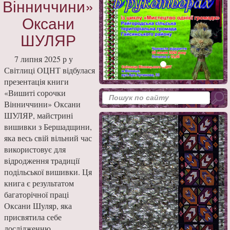
Вінниччини»
Оксани
ШУЛЯР
7 липня 2025 р у
Світлиці ОЦНТ відбулася
презентація книги
«Вишиті сорочки
Вінниччини» Оксани
ШУЛЯР, майстрині
вишивки з Бершадщини,
яка весь свій вільний час
використовує для
відродження традиції
подільської вишивки. Ця
книга є результатом
багаторічної праці
Оксани Шуляр, яка
присвятила себе
дослідженню