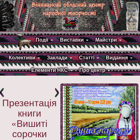
Події
Виставки
Майстри
Колективи
Заклади
Статті
Видання
Елементи НКС
Про центр
Презентація
книги
«Вишиті
сорочки