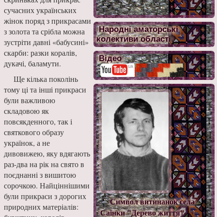
сучасних українських
жінок поряд з прикрасами
Народні аматорські
з золота та срібла можна
колективи області
зустріти давні «бабусині»
скарби: разки коралів,
Відео
дукачі, баламути.
Ще кілька поколінь
тому ці та інші прикраси
були важливою
складовою як
повсякденного, так і
святкового образу
українок, а не
дивовижею, яку вдягають
раз-два на рік на свято в
поєднанні з вишитою
сорочкою. Найціннішими
були прикраси з дорогих
Символ витинанок села
природних матеріалів:
Саїнки "Дерево життя"