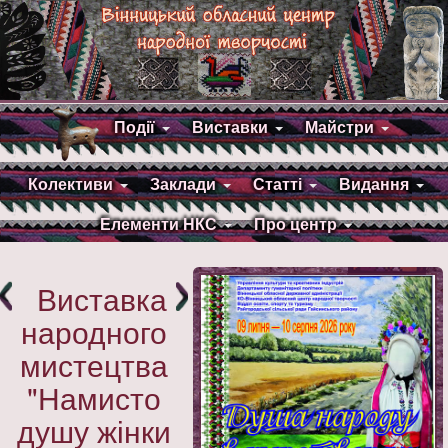
Події
Виставки
Майстри
Колективи
Заклади
Статті
Видання
Елементи НКС
Про центр
Виставка
народного
мистецтва
"Намисто
душу жінки