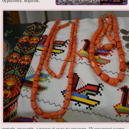
бурштину, коралів,
перлів, гранатів, а також зі скла та смальти. Ці численні назви