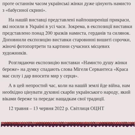
проте останнім часом українські жінки дуже цінують намисто
з «бабусиної скрині».
На нашій виставці представлені найпоширеніші прикраси,
які носили в Україні в усі часи. Зокрема, в експозиції виставки
представлено понад 200 зразків намиста, герданів та силянок.
Доповнили експозицію виставки старовинні вишиті сорочки,
жіночі фотопортрети та картини сучасних місцевих
художників.
Розглядаючи експозицію виставки «Намисто душу жінки
береже» на думку спадають слова Мігеля Сервантеса «Краса
має силу і дар вносити мир у серця».
А в цей непростий час, коли на нашій землі йде війна, нам
необхідно цінувати духовні скарби українського народу, який
віками береже та передає нащадкам свої традиції.
12 травня – 13 червня 2022 р. Світлиця ОЦНТ