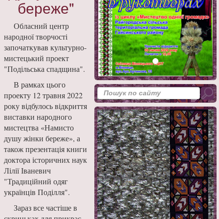
береже"
Обласний центр
народної творчості
започаткував культурно-
мистецький проект
"Подільська спадщина".
В рамках цього
проекту 12 травня 2022
року відбулось відкриття
виставки народного
мистецтва «Намисто
душу жінки береже», а
також презентація книги
доктора історичних наук
Лілії Іваневич
"Традиційний одяг
українців Поділля".
Зараз все частіше в
скриньках для прикрас