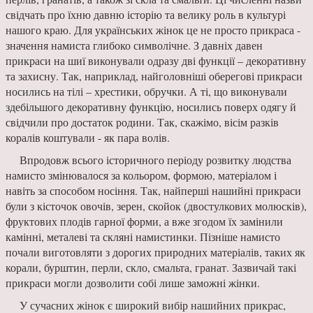
свідчать про їхню давню історію та велику роль в культурі
нашого краю. Для українських жінок це не просто прикраса -
значення намиста глибоко символічне. З давніх давен
прикраси на шиї виконували одразу дві функції – декоративну
та захисну. Так, наприклад, найголовніші оберегові прикраси
носились на тілі – хрестики, обручки. А ті, що виконували
здебільшого декоративну функцію, носились поверх одягу й
свідчили про достаток родини. Так, скажімо, вісім разків
коралів коштували - як пара волів.
Впродовж всього історичного періоду розвитку людства
намисто змінювалося за кольором, формою, матеріалом і
навіть за способом носіння. Так, найперші нашийні прикраси
були з кісточок овочів, зерен, скойок (двостулкових молюсків),
фруктових плодів гарної форми, а вже згодом їх замінили
камінні, металеві та скляні намистинки. Пізніше намисто
почали виготовляти з дорогих природних матеріалів, таких як
корали, бурштин, перли, скло, смальта, гранат. Зазвичай такі
прикраси могли дозволити собі лише заможні жінки.
У сучасних жінок є широкий вибір нашийних прикрас,