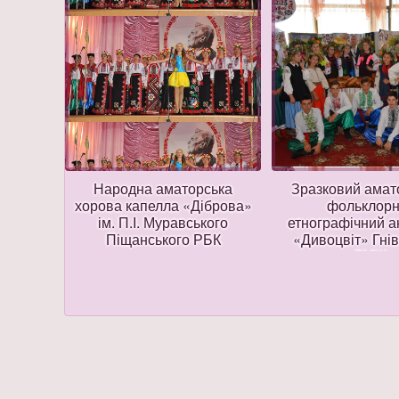
ський
Народна аматорська
Зразковий амат
ний
хорова капелла «Діброва»
фольклорн
дні
ім. П.І. Муравського
етнографічний 
ького
Піщанського РБК
«Дивоцвіт» Гнів
ДМШ