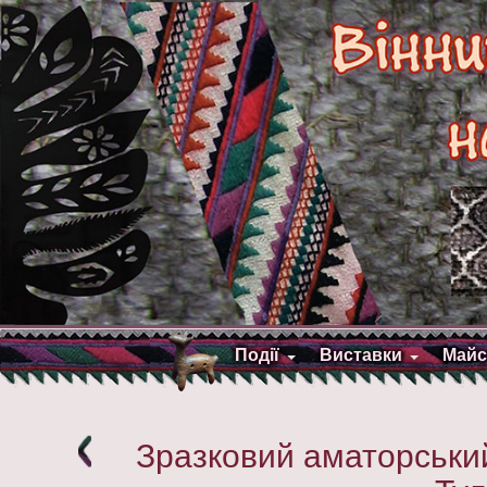
Події
Виставки
Майс
Зразковий аматорський