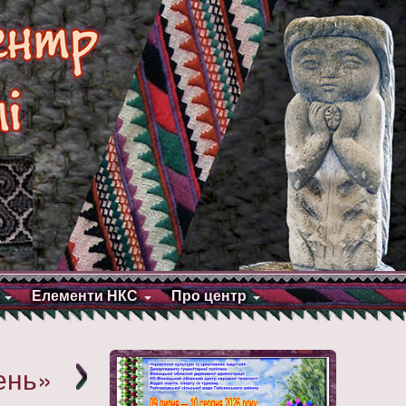
Елементи НКС
Про центр
ень»