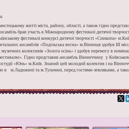
на.
цькому житті міста, району, області, а також гідно представ
нсамбль брав участь в Міжнародному фестивалі дитячої творчост
аїнському фестивалі конкурсі дитячої творчості «Синкопа» м.Киї
тальних ансамблів «Подільська весна» м.Вінниця здобув ІІІ міс
 музичних колективів «Золота осінь» і здобув перемогу в номінац
фестивалю». Гідно представив ансамбль Вінниччину у Київськом
ностудії «Юнь» м.Київ. Знаний цей молодий колектив і на Віннич
 в м.Ладижині та м.Тульчині, перед гостями-земляками, а тако