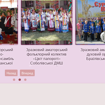
орський
Зразковий аматорський
Зразковий ам
о-
фольклорний колектив
духовий о
ансамбль
«Цвіт папороті»
Браїлівськ
анської
Соболівської ДМШ
Теплицького району
Назад
Вперед