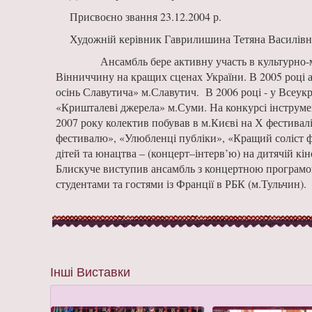
Присвоєно звання 23.12.2004 р.
Художній керівник Гаврилишина Тетяна Василів
Ансамбль бере активну участь в культурно-мисте
Вінниччину на кращих сценах України. В 2005 році а
осінь Славутича» м.Славутич. В 2006 році - у Всеукр
«Кришталеві джерела» м.Суми. На конкурсі інструмен
2007 року колектив побував в м.Києві на Х фестивалі
фестивалю», «Улюбленці публіки», «Кращий соліст 
дітей та юнацтва – (концерт–інтерв’ю) на дитячій кі
Блискуче виступив ансамбль з концертною програмою
студентами та гостями із Франції в РБК (м.Тульчин).
Інші Виставки