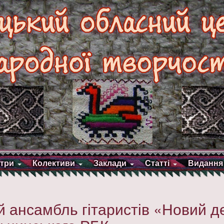
три
Колективи
Заклади
Статті
Видання
 ансамбль гітаристів «Новий д