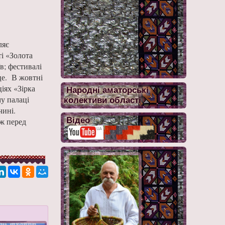
ляє
і «Золота
в; фестивалі
це. В жовтні
іях «Зірка
Народні аматорські
у палаці
колективи області
чині.
Відео
ж перед