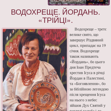
ВОДОХРЕЩЕ. ЙОРДАНЬ.
«ТРІЙЦІ».
Водохреще – третє
велике свято, що
завершує Різдвя­ний
цикл, припа­дає на 19
січня. Водохреще
також називають
«Йордань», бо цього
дня Іоан Предтеча
хрестив Ісуса в річці
Йордан в Палестині,
та «Бого­явлення», бо
за біблійною ле­гендою
після хрещення Ісуса
на нього з небес
зійшов Дух Святий у
вигляді голуба і до­