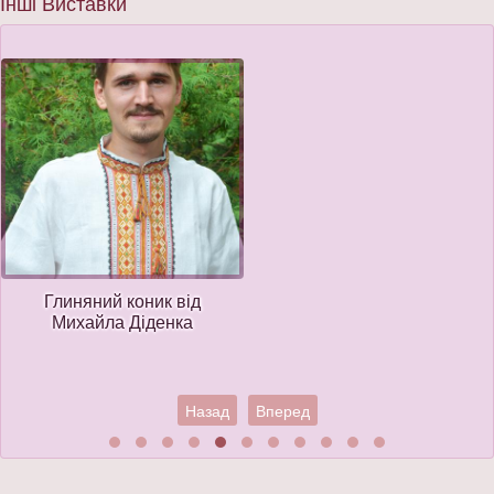
Інші Виставки
Глиняний коник від
Михайла Діденка
Назад
Вперед