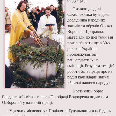
обіду» [2 ].
Схожою до долі
С.Кили­мника була доля
дослідника на­родних
звичаїв та обрядів Олекси
Воропая. Щоправ­да,
матеріали до цієї теми він
почав збирати ще в 30-х
роках в Україні і
продовжував оп­
рацьовувати їх на
еміграції. Резуль­татом цієї
роботи була праця про на­
родні календарні звичаї
«Звичаї на­шого народу».
Поетичний об­раз
йорданської свічки та роль її в обряді Водохреща подав нам
О.Во­ропай у названій праці.
«У деяких міс­цевостях Поділля та Гуцульщини в цей день