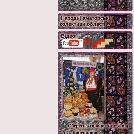
Народні аматорські
колективи області
Відео
Обереги з солоного тіста від
А.Д. Корешкової