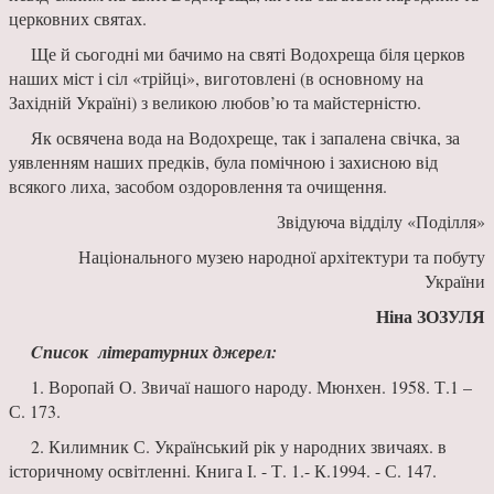
церковних святах.
Ще й сьогодні ми бачимо на свя­ті Водохреща біля церков
наших міст і сіл «трійці», виготовлені (в основ­ному на
Західній Україні) з великою любов’ю та майс­терністю.
Як освячена вода на Водо­хреще, так і запалена свічка, за
уявленням наших предків, була помічною і захисною від
всякого лиха, засобом оздо­ровлення та очищення.
Звідуюча відділу «Поділля»
Національного музею народ­ної архітектури та побуту
України
Ніна ЗОЗУЛЯ
Cписок
літературних джерел:
1. Воропай О. Звичаї нашо­го народу. Мюнхен. 1958. Т.1 –
С. 173.
2. Килимник С. Український рік у народних звичаях. в
історич­ному освітленні. Книга І. - Т. 1.- К.1994. - С. 147.