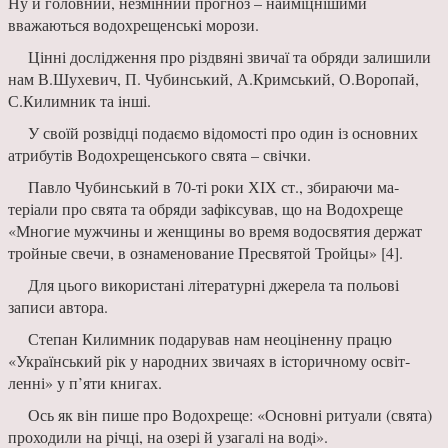
Ну й головний, незмінний прогноз – найміцнішими
вважаються водохрещенські морози.
Цінні дослідження про різдвяні звичаї та обряди за­лишили
нам В.Шухевич, П. Чубинський, А.Кримський, О.Воропай,
С.Килимник та інші.
У своїй розвідці подаємо ві­домості про один із основних
атрибутів Водохрещенського свята – свічки.
Павло Чубинський в 70-ті роки ХІХ ст., збираючи ма­
теріали про свята та обряди зафіксував, що на Водохреще
«Многие мужчины и жен­щины во время водосвятия держат
тройные свечи, в оз­наменование Пресвятой Трой­цы» [4].
Для цього використані лі­тературні джерела та польові
записи автора.
Степан Килимник пода­рував нам неоціненну працю
«Український рік у народних звичаях в історичному освіт­
ленні» у п’яти книгах.
Ось як він пише про Во­дохреще: «Основні ритуали (свята)
проходили на річці, на озері й узагалі на воді».