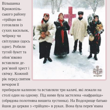
Вільшанка
Крижопіль­
ського району
«трійцю ви­
готовляли із
сухих васильок,
чебрику чи
світлушки (щось
одне). Робили
тугий букет та
обов’язково
вставляли де­
рев’яний хрест і
свічку. Кож­ний
рік перед святим
вечо­ром її
прибирали калиною та вставляли три калачі, які ле­жали на
столі один на одному. Під ними була застелена «на­франіца»
(обрядова полотняна вишита хустинка). На Водо­хрище батько
йшов до церкви з «трійцею» в руках. Вона була перев’язана