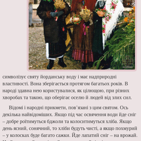
символізує святу йорданську воду і має надпри­родні
властивості. Вона збе­рігається протягом багатьох років. В
народі здавна нею користувалися, як цілющою, при різних
хворобах та такою, що оберігає оселю й людей від злих сил.
Відомі і народні прикме­ти, пов’язані з цим святом. Ось
декілька найвідоміших. Якщо під час освячення води йде сніг
– добре роїтимуть­ся бджоли та колоситимуться хліба. Якщо
день ясний, со­нячний, то хліби будуть чисті, а якщо похмурий
– у колосках буде багато сажки. Йде ла­патий сніг – на врожай.