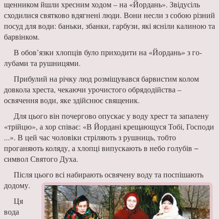
щенником йшли хресним хо­дом – на «Йордань». Звідусіль
сходилися святково вдягнені люди. Вони несли з собою різ­ний
посуд для води: баньки, збанки, гарбузи, які ясніли ка­линою та
барвінком.
В обов’язки хлопців було приходити на «Йордань» з го­
лубами та рушницями.
Прибулий на річку люд розміщувався барвистим ко­лом
довкола хреста, чекаючи урочистого обрядодійства –
освячення води, яке здійснює священик.
Для цього він почергово опускає у воду хрест та запа­лену
«трійцю», а хор співає: «В Йордані крещающуся Тобі, Господи
...». В цей час чолові­ки стріляють з рушниць, тобто
проганяють коляду, а хлопці випускають в небо голубів −
символ Святого Духа.
Після цього всі набирають освячену воду та поспішають
додому.
Ця
вода