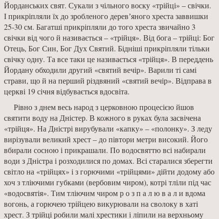
Йорданських свят. Сука­ли з чільного воску «трійці» – свічки.
І прикріпляли їх до зробленого деревʼяного хре­ста заввишки
25-30 см. Багат­ші прикріпляли до того хреста звичайно 3
свічки від чого й називається – «трійця». Від бога – трійці: Бог
Отець, Бог Син, Бог Дух Святий. Бідні­ші прикріпляли тільки
свічку одну. Та все таки це називаєть­ся «трійця». В переддень
Йор­дану обходили другий «святий вечір». Варили ті самі
страви, що й на перший різдвяний «святий вечір». Відправа в
церкві 19 січня відбувається вдосвіта.
Рівно з днем весь народ з церковною процесією йшов
святити воду на Дністер. В кожного в руках була засвіче­на
«трійця». На Дністрі виру­бували «капку» – «полонку». З леду
вирізували великий хрест – до півтори метри ви­сокий. Його
вбирали сосною і прикрашали. По водосвяттю всі набирали
води з Дністра і розходилися по домах. Всі старалися зберегти
світло на «трійцях» і з го­рючими «трій­цями» дійти додому або
хоч з тліючими губ­ками (вербовим чиром), котрі тліли під час
«во­досвятія». Тим тліючим чиром р о з п а л ю в а л и вдома
вогонь, а горючею трій­цею викурювали на сволоку в хаті
хрест. З трій­ці робили малі хрестики і ліпи­ли на верхньому