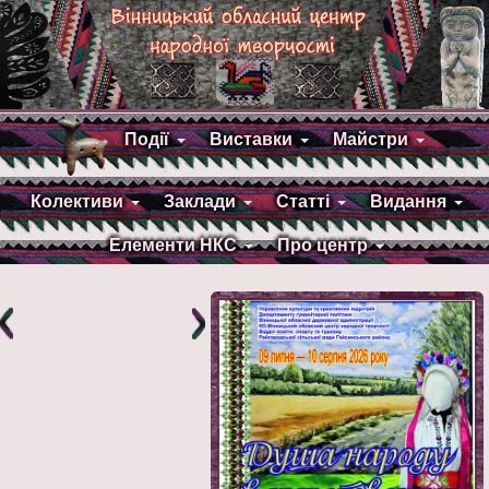
Події
Виставки
Майстри
Колективи
Заклади
Статті
Видання
Елементи НКС
Про центр