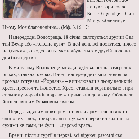
линув згори голос
Бога-Отця: «Це – Син
Мій улюблений, в
Ньому Моє благовоління». (Мф. 3.16-17).
Напередодні Водохреща, 18 січня, святкується другий Свя­
тий Вечір або «голодна кутя». В цей день всі постяться, нічо­го
не їдять аж до водосвяття, яке відбувається у другій по­ловині
дня біля церкви.
В минулому Водохреще завжди відбувалося на за­мерзлих
річках, ставках, озе­рах. Вночі, напередодні свя­та, чоловіча
громада готувала «Йордань» − випилювали з льоду великий
хрест, престол та іконостас. Хрест ставили вертикально і при
сильному морозі він відразу ж пример­зав до льоду. Обливали
його червоним буряковим квасом.
Перед льодяним «вівта­рем» ставили арку з соснових та
ялинових гілок, прикраша­ли її пучками червоної калини та
сухими квітами, це були – «царські врата».
Вранці після літургії в цер­кві, всі віруючі разом зі свя­