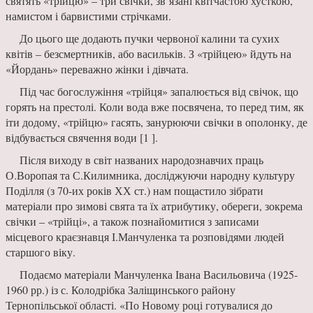
святять «трійцю» – три свічки, зв’язані квітчастою хуст­кою,
намистом і барвистими стрічками.
До цього ще додають пуч­ки червоної калини та сухих
квітів – безсмертників, або ва­сильків. З «трійцею» йдуть на
«Йордань» переважно жінки і дівчата.
Під час богослужіння «трійця» запалюється від свічок, що
горять на престо­лі. Коли вода вже посвячена, то перед тим, як
іти додому, «трійцю» гасять, занурюючи свічки в ополонку, де
відбува­ється свячення води [1 ].
Після виходу в світ наз­ваних народознавчих праць
О.Воропая та С.Килимника, досліджуючи народну культу­ру
Поділля (з 70-их років ХХ ст.) нам пощастило зібрати
матеріали про зимові свята та їх атрибутику, обереги, зокре­ма
свічки – «трійці», а також познайомитися з записами
місцевого краєзнавця І.Ман­чуленка та розповідями людей
старшого віку.
Подаємо матері­али Манчуленка Івана Васильо­вича (1925-
1960 рр.) із с. Ко­лодрібка Заліщинського ра­йону
Тернопільської області. «По Новому році готувалися до