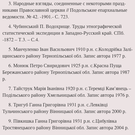
3. Народные взгляды, сое­диненные с некоторыми празд­
никами Православной церкви // Подольськие епархиальные
ведо­мости. № 42. -1901.- С. 723.
4. Чубинський П. Водохрище. Труды этнографической
статис­тической экспедиции в Запад­но-Русский край. СПб.
-1872 – Т.3. – С.4.
5. Манчуленко Іван Васильо­вич 1910 р.н. с.Колодрібка Залі­
щинського району Тернопільської обл. Запис автора 1977 р.
6. Монюк Петро Свиридович 1925 р.н. с.Красна Пуща
Бере­жанського району Тернопільської обл. Запис автора 1987
р.
7. Тайструк Марія Іванівна 1920 р.н. с.Теремці Кам’янець –
Подільського району Хмельниць­кої обл. Запис автора 1976 р.
8. Тригуб Ганна Григорівна 1931 р.н. с.Левківці
Тульчинського району Вінницької обл. Запис ав­тора 2000 р.
9. Півкишка Ганна Григорів­на 1931 р.н. с.Цибулівка
Тростя­нецького району Вінницької обл. Запис автора 2004 р.