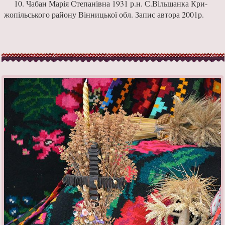
10. Чабан Марія Степанівна 1931 р.н. С.Вільшанка Кри­
жопільського ра­йону Вінницької обл. Запис автора 2001р.