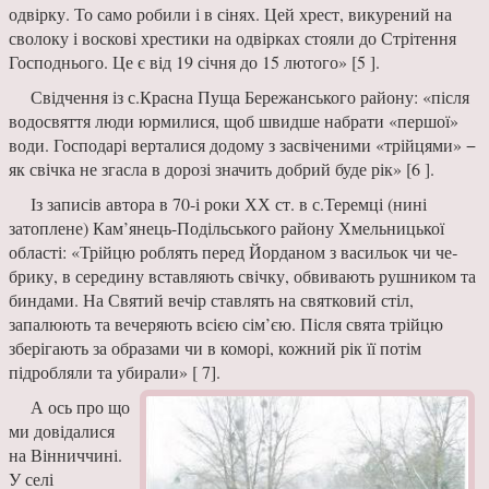
одвірку. То само робили і в сі­нях. Цей хрест, викурений на
сволоку і воско­ві хрестики на одвірках стояли до Стрітення
Го­споднього. Це є від 19 січня до 15 лютого» [5 ].
Свідчення із с.Красна Пуща Бережанського району: «після
водосвяття люди юр­милися, щоб швидше набра­ти «першої»
води. Господарі верталися додому з засвіченими «трій­цями» −
як свічка не згасла в доро­зі значить добрий буде рік» [6 ].
Із записів автора в 70-і роки ХХ ст. в с.Теремці (нині
затоплене) Кам’я­нець-Подільського району Хмель­ницької
області: «Трійцю роблять перед Йорданом з васильок чи че­
брику, в середину вставляють свічку, обвивають рушни­ком та
биндами. На Святий вечір став­лять на святковий стіл,
запалюють та вечеряють всією сім’єю. Після свята трійцю
зберігають за образами чи в коморі, кожний рік її потім
підробляли та убирали» [ 7].
А ось про що
ми довідалися
на Вінниччині.
У селі