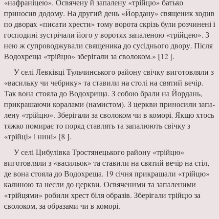
«нафрані­цею». Освячену й запалену «трійцю» батько
приносив до­дому. На другий день «Йорда­ну» священик ходив
по дворах «писати хрести» тому ворота скрізь були розчинені і
госпо­дині зустрічали його у воротях запаленою «трійцею». З
нею ж супроводжували священика до сусіднього двору. Після
Во­дохреща «трійцю» зберігали за сволоком.» [12 ].
У селі Левківці Тульчин­ського району свічку виготов­ляли з
«васильку чи чебрику» та ставили на столі на святий вечір.
Так вона стояла до Во­дохрища. З собою брали на Йордань,
прикрашаючи кора­лами (намистом). З церкви приносили запа­
лену «трійцю». Зберігали за сволоком чи в коморі. Якщо хтось
тяжко помирає то поряд ставлять та запалюють свічку з
«трійці» і нині» [8 ].
У селі Цибулівка Тростя­нецького району «трійцю»
виготовляли з «васильок» та ставили на святий вечір на стіл,
де вона стояла до Водо­хреща. 19 січня прикрашали «трійцю»
калиною та несли до церкви. Освяченими та за­паленими
«трійцями» робили хрест біля образів. Зберігали трійцю за
сволоком, за образа­ми чи в коморі.