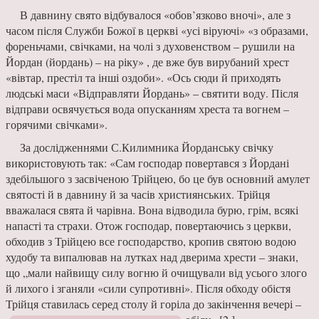
В давнину свято відбува­лося «обов’язково вночі», але з
часом після Служби Божої в церкві «усі віруючі» «з образа­ми,
фореньчами, свічками, на чолі з духовенством – руши­ли на
Йордан (йордань) – на ріку» , де вже був вирубаний хрест
«вівтар, престіл та інші оздоби». «Ось сюди й прихо­дять
людські маси «Відправ­ляти Йордань» – святити воду. Після
відправи освячується вода опусканням хреста та вогнем –
горячими свічками».
За дослідження­ми С.Килимника Йорданську свіч­ку
використовують так: «Сам господар повертався з Йорда­ні
здебільшого з за­свіченою Трійцею, бо це був основний амулет
святості й в давнину й за ча­сів християнських. Трійця
вважалася свята й чарівна. Вона відводила бурю, грім, всякі
напасті та страхи. Отож госпо­дар, повертаючись з церкви,
обходив з Трійцею все гос­подарство, кропив святою водою
худо­бу та випалював на лутках над дверима хрести – знаки,
що „мали найвищу силу вогню й очищували від усього злого
й лихого і зганяли «сили супро­тивні». Після обходу обістя
Трійця ставилась серед столу й горіла до закінчення вечері –