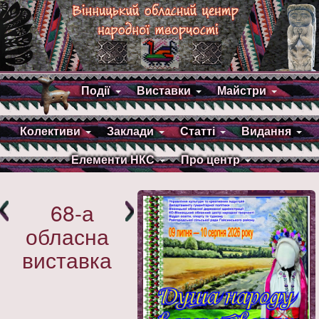
Події
Виставки
Майстри
Колективи
Заклади
Статті
Видання
Елементи НКС
Про центр
68-а
обласна
виставка