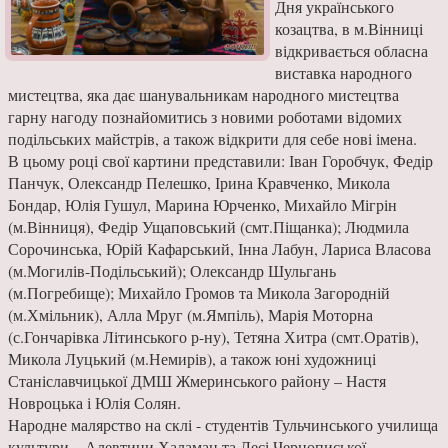
Дня українського
козацтва, в м.Вінниці
відкривається обласна
виставка народного
мистецтва, яка дає шанувальникам народного мистецтва
гарну нагоду познайомитись з новими роботами відомих
подільських майстрів, а також відкрити для себе нові імена.
В цьому році свої картини представили: Іван Горобчук, Федір
Панчук, Олександр Пелешко, Ірина Кравченко, Микола
Бондар, Юлія Гушул, Марина Юрченко, Михайло Мігрін
(м.Вінниця), Федір Ущаповський (смт.Піщанка); Людмила
Сорочинська, Юрій Кафарський, Інна Лабун, Лариса Власова
(м.Могилів-Подільський); Олександр Шульгань
(м.Погребище); Михайло Громов та Микола Загородній
(м.Хмільник), Алла Мруг (м.Ямпіль), Марія Моторна
(с.Гончарівка Літинського р-ну), Тетяна Хитра (смт.Оратів),
Микола Луцький (м.Немирів), а також юні художниці
Станіславчицької ДМШ Жмеринського району – Настя
Новроцька і Юлія Солян.
Народне малярство на склі - студентів Тульчинського училища
культури – Алевтини Халаман та Лесі Чернописької.