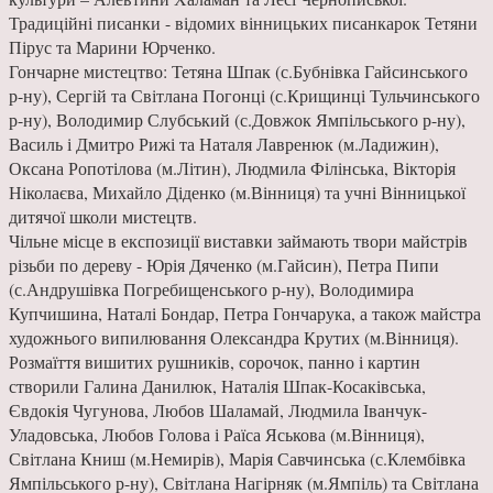
Традиційні писанки - відомих вінницьких писанкарок Тетяни
Пірус та Марини Юрченко.
Гончарне мистецтво: Тетяна Шпак (с.Бубнівка Гайсинського
р-ну), Сергій та Світлана Погонці (с.Крищинці Тульчинського
р-ну), Володимир Слубський (с.Довжок Ямпільського р-ну),
Василь і Дмитро Рижі та Наталя Лавренюк (м.Ладижин),
Оксана Ропотілова (м.Літин), Людмила Філінська, Вікторія
Ніколаєва, Михайло Діденко (м.Вінниця) та учні Вінницької
дитячої школи мистецтв.
Чільне місце в експозиції виставки займають твори майстрів
різьби по дереву - Юрія Дяченко (м.Гайсин), Петра Пипи
(с.Андрушівка Погребищенського р-ну), Володимира
Купчишина, Наталі Бондар, Петра Гончарука, а також майстра
художнього випилювання Олександра Крутих (м.Вінниця).
Розмаїття вишитих рушників, сорочок, панно і картин
створили Галина Данилюк, Наталія Шпак-Косаківська,
Євдокія Чугунова, Любов Шаламай, Людмила Іванчук-
Уладовська, Любов Голова і Раїса Яськова (м.Вінниця),
Світлана Книш (м.Немирів), Марія Савчинська (с.Клембівка
Ямпільського р-ну), Світлана Нагірняк (м.Ямпіль) та Світлана