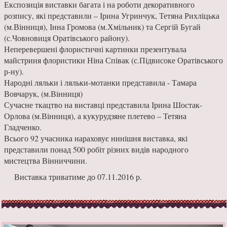
Експозиція виставки багата і на роботи декоративного
розпису, які представили – Ірина Угринчук, Тетяна Рихліцька
(м.Вінниця), Інна Громова (м.Хмільник) та Сергій Бугай
(с.Човновиця Оратівського району).
Неперевершені флористичні картинки презентувала
майстриня флористики Ніна Співак (с.Підвисоке Оратівського
р-ну).
Народні ляльки і ляльки-мотанки представила - Тамара
Вовчарук, (м.Вінниця)
Сучасне ткацтво на виставці представила Ірина Шостак-
Орлова (м.Вінниця), а кукурудзяне плетево – Тетяна
Гладченко.
Всього 92 учасника нараховує нинішня виставка, які
представили понад 500 робіт різних видів народного
мистецтва Вінниччини.
Виставка триватиме до 07.11.2016 р.