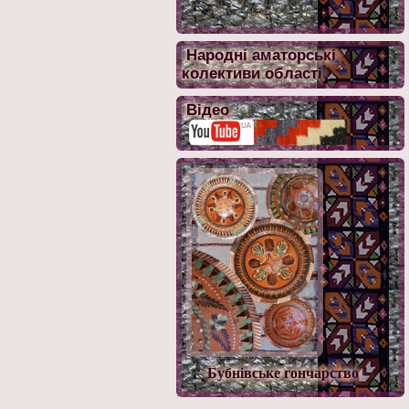
Народні аматорські
колективи області
Відео
Бубнівське гончарство