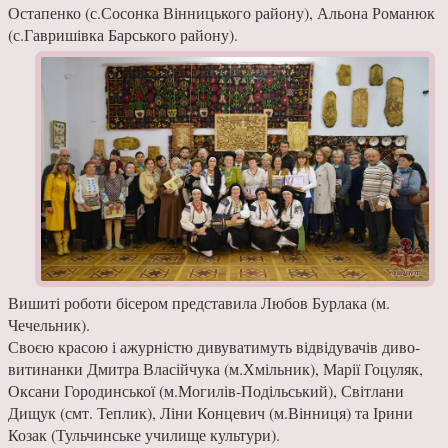
Остапенко (с.Сосонка Вінницького району), Альона Романюк
(с.Гавришівка Барського району).
Вишиті роботи бісером представила Любов Бурлака (м.
Чечельник).
Своєю красою і ажурністю дивуватимуть відвідувачів диво-
витинанки Дмитра Власійчука (м.Хмільник), Марії Гоцуляк,
Оксани Городинської (м.Могилів-Подільський), Світлани
Дищук (смт. Теплик), Ліни Концевич (м.Вінниця) та Ірини
Козак (Тульчинське училище культури).