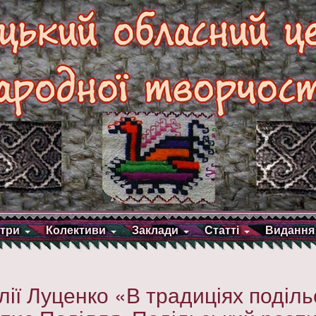
три
Колективи
Заклади
Статті
Видання
лії Луценко «В традиціях поділь