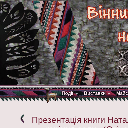
Події
Виставки
Майс
Презентація книги Ната