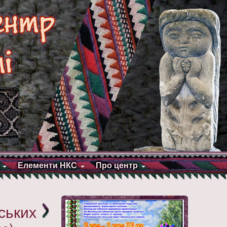
Елементи НКС
Про центр
ських