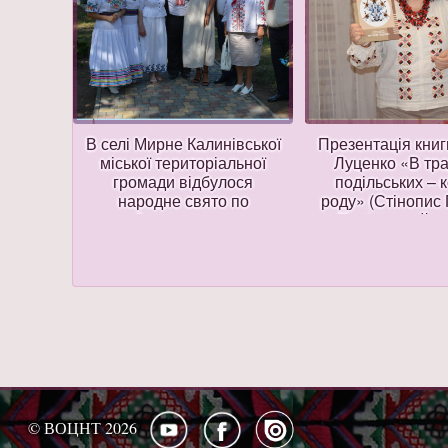
Душі
В селі Мирне Калинівської
Презентація книг
к-
міської територіальної
Луценко «В тра
талею
громади відбулося
подільських – 
народне свято по
роду» (Стінопис 
збереженню та
Подільський ро
популяризації елемента
нематеріальної культурної
спадщини «Дідух.
Технологія виплітання»
© ВОЦНТ 2026