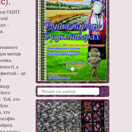
с).
лиці ОЦНТ
алії
ких –
я.
ативного
для митців
оліка,
інності, а
фантазії – це
и
 виду
 його
. Той, хто
було
, хто
лософію
образі,
го краси і