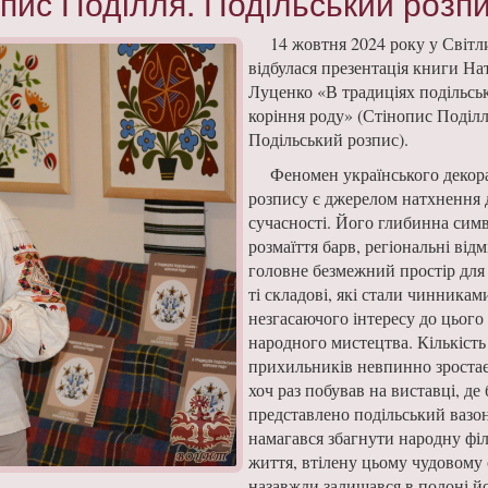
опис Поділля. Подільський розпи
14 жовтня 2024 року у Світ
відбулася презентація книги Нат
Луценко «В традиціях подільсь
коріння роду» (Стінопис Поділл
Подільський розпис).
Феномен українського декор
розпису є джерелом натхнення 
сучасності. Його глибинна симв
розмаїття барв, регіональні відм
головне безмежний простір для 
ті складові, які стали чинникам
незгасаючого інтересу до цього
народного мистецтва. Кількість
прихильників невпинно зростає
хоч раз побував на виставці, де 
представлено подільський вазон
намагався збагнути народну фі
життя, втілену цьому чудовому 
назавжди залишався в полоні йо