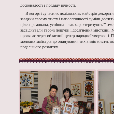
досконалості з погляду вічності.
В когорті сучасних подільських майстрів декорати
завдяки своєму хисту і наполегливості зуміли досягт
цілеспрямована, успішна – так характеризують її земл
засвідчували творчі пошуки і досягнення мисткині. М
пролягає через обласний центр народної творчості. 
молодих майстрів до опанування тих видів мистецтва
подальшого розвитку.