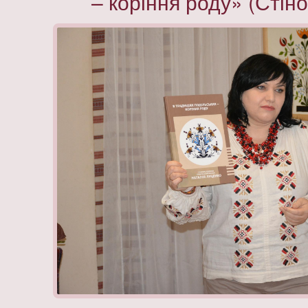
– коріння роду» (Стін