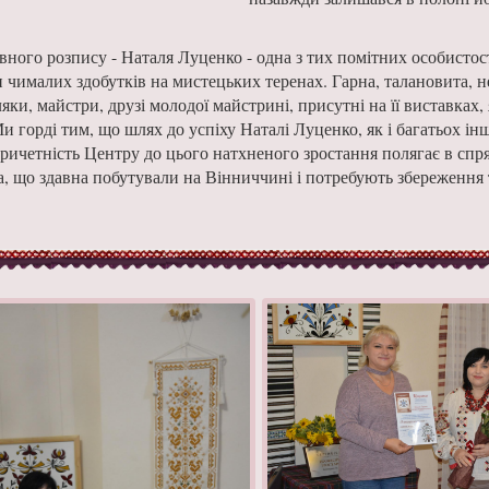
вного розпису - Наталя Луценко - одна з тих помітних особистост
и чималих здобутків на мистецьких теренах. Гарна, талановита, 
яки, майстри, друзі молодої майстрині, присутні на її виставках,
и горді тим, що шлях до успіху Наталі Луценко, як і багатьох ін
Причетність Центру до цього натхненого зростання полягає в спр
, що здавна побутували на Вінниччині і потребують збереження 