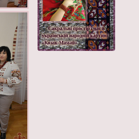
Сакральні простір і час в
українській народній картині
«Козак-Мамай»