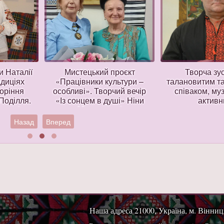
и Наталії
Мистецький проєкт
Творча зус
диціях
«Працівники культури –
талановитим та
коріння
особливі». Творчий вечір
співаком, му
Поділля.
«Із сонцем в душі» Ніни
актив
зпис).
Метельськоі
популяризатор
мистецтв, ун
Назад
Вперед
майстром вит
пластичного і
танцю Се
Журавль
Наша адреса 21000, Україна, м. Вінниця,