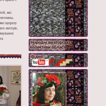
ей, які
невтомна,
 які щоразу
ших митців,
ямуванні
та
Народні аматорські
колективи області
Відео