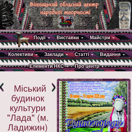
Події
Виставки
Майстри
Колективи
Заклади
Статті
Видання
Елементи НКС
Про центр
Міський
будинок
культури
"Лада" (м.
Ладижин)