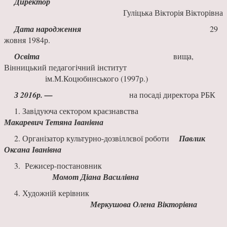
Директор
Гуліцька Вікторія Вікторівна
Дата народження
29
жовня 1984р.
Освіта
вища,
Вінницький педагогічний інститут
ім.М.Коцюбинського (1997р.)
З 2016р. —
на посаді директора РБК
1. Завідуюча сектором краєзнавства
Макаревич Тетяна Іванівна
2. Організатор культурно-дозвіллєвої роботи
Павлик
Оксана Іванівна
3. Режисер-постановник
Момот Діана Василівна
4. Художній керівник
Меркушова Олена Вікторівна