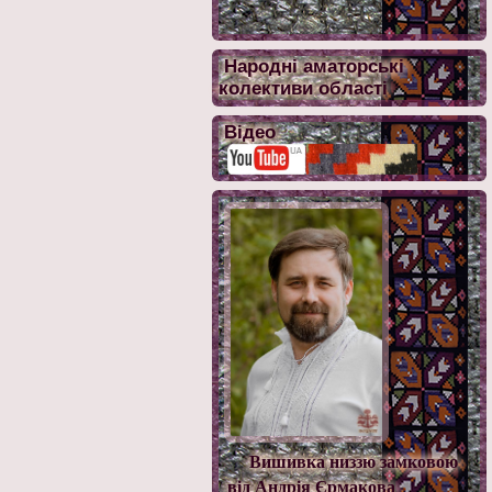
Народні аматорські
колективи області
Відео
Вишивка низзю замковою
від Андрія Єрмакова