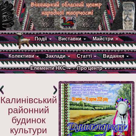
Події
Виставки
Майстри
Колективи
Заклади
Статті
Видання
Елементи НКС
Про центр
Калинівський
районний
будинок
культури