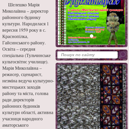
Шелешко Марія
Миколаївна – директор
районного будинку
культури. Народилася 1
вересня 1959 року в с.
Краснопілка,
Гайсинського району.
Освіта – середня
спеціальна (Тульчинське
культосвітнє училище).
Марія Миколаївна –
режисер, сценарист,
незміна ведуча культурно-
мистецьких заходів
району та міста, голова
ради директорів
районних будинків
культури області, активна
учасниця народного
аматорського