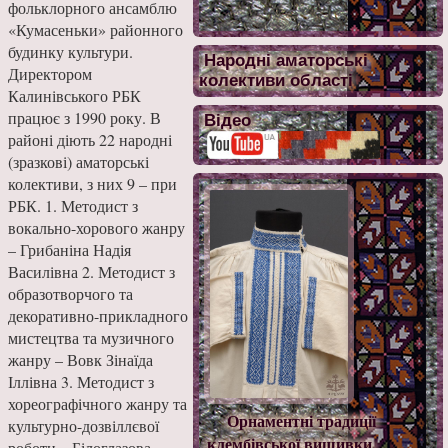
фольклорного ансамблю
«Кумасеньки» районного
будинку культури.
Народні аматорські
Директором
колективи області
Калинівського РБК
працює з 1990 року. В
Відео
районі діють 22 народні
(зразкові) аматорські
колективи, з них 9 – при
РБК. 1. Методист з
вокально-хорового жанру
– Грибаніна Надія
Василівна 2. Методист з
образотворчого та
декоративно-прикладного
мистецтва та музичного
жанру – Вовк Зінаїда
Іллівна 3. Методист з
хореографічного жанру та
Орнаментні традиції
культурно-дозвіллєвої
клембівської вишивки
роботи – Білоглазова