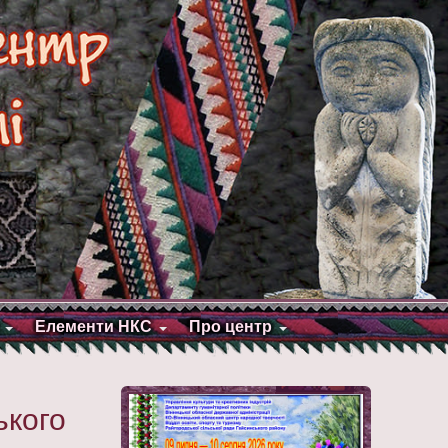
Елементи НКС
Про центр
ького