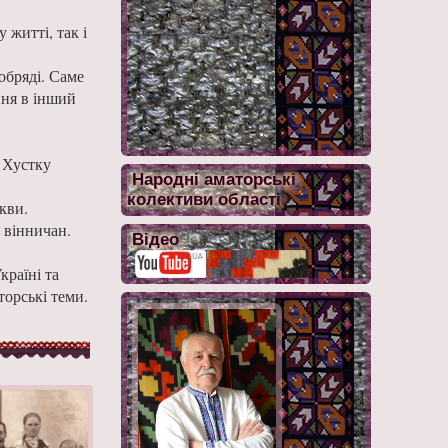
житті, так і
обряді. Саме
ння в інший
 Хустку
Народні аматорські
колективи області
кви.
 вінничан.
Відео
країні та
торські теми.