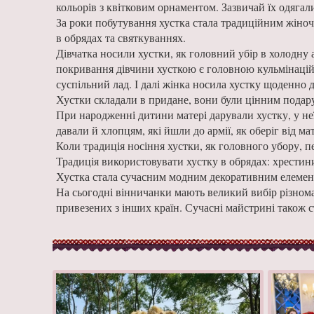
кольорів з квітковим орнаментом. Зазвичай їх одягал
За роки побутування хустка стала традиційним жіноч
в обрядах та святкуваннях.
Дівчатка носили хустки, як головний убір в холодну 
покривання дівчини хусткою є головною кульмінацій
суспільний лад. І далі жінка носила хустку щоденно 
Хустки складали в придане, вони були цінним подару
При народженні дитини матері дарували хустку, у не
давали й хлопцям, які йшли до армії, як оберіг від мат
Коли традиція носіння хустки, як головного убору, п
Традиція використовувати хустку в обрядах: хрестини
Хустка стала сучасним модним декоративним елемент
На сьогодні вінничанки мають великий вибір різноман
привезених з інших країн. Сучасні майстрині також с