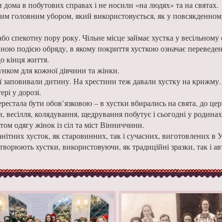
и дома в побутових справах і не носили «на людях» та на святах.
им головним убором, який використовується, як у повсякденному 
або спекотну пору року. Чільне місце займає хустка у весільному 
ною подією обряду, в якому покриття хусткою означає переведе
до кінця життя.
нком для кожної дівчини та жінки.
ї заповивали дитину. На хрестини теж давали хустку на крижму.
ері у дорозі.
ерестала бути обов’язковою – в хустки вбирались на свята, до цер
, весілля, колядування, щедрування побутує і сьогодні у родинах
ом одягу жінок із сіл та міст Вінниччини.
ітних хусток, як старовинних, так і сучасних, виготовлених в У
творюють хустки, використовуючи, як традиційні зразки, так і ав