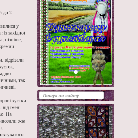
й до 2
явилися у
 із західної
а, пізніше,
окремий
, відрізали
хусток,
ладдю
ричними, так
ричневі,
ьорові хустки
 від імені
во. На
ивозили з-за
їн.
жовтуватого