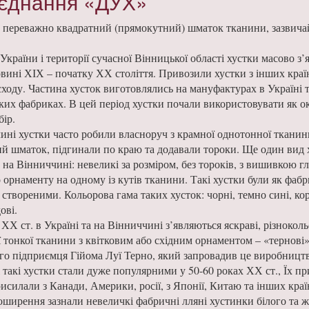
’єднання «ДУХ»
– переважно квадратний (прямокутний) шматок тканини, зазвича
України і території сучасної Вінницької області хустки масово з’
вині ХІХ – початку ХХ століття. Привозили хустки з інших країн:
сходу. Частина хусток виготовлялись на мануфактурах в Україні т
ьких фабриках. В цей період хустки почали використовувати як 
бір.
ині хустки часто робили власноруч з крамної однотонної тканини
й шматок, підгинали по краю та додавали тороки. Ще один вид 
на Вінниччині: невеликі за розміром, без тороків, з вишивкою г
 орнаменту на одному із кутів тканини. Такі хустки були як фаб
 створеними. Кольорова гама таких хусток: чорні, темно сині, ко
дові.
ХХ ст. в Україні та на Вінниччині з’являються яскраві, різнокол
 тонкої тканини з квітковим або східним орнаментом – «тернові».
го підприємця Гійома Луї Терно, який запровадив це виробницт
такі хустки стали дуже популярними у 50-60 роках ХХ ст., Їх пр
исилали з Канади, Америки, росії, з Японії, Китаю та інших кра
оширення зазнали невеличкі фабричні лляні хустинки білого та 