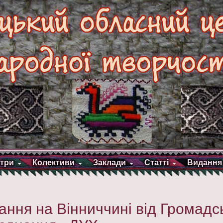
три
Колективи
Заклади
Статті
Видання
вання на Вінниччині від Громадс