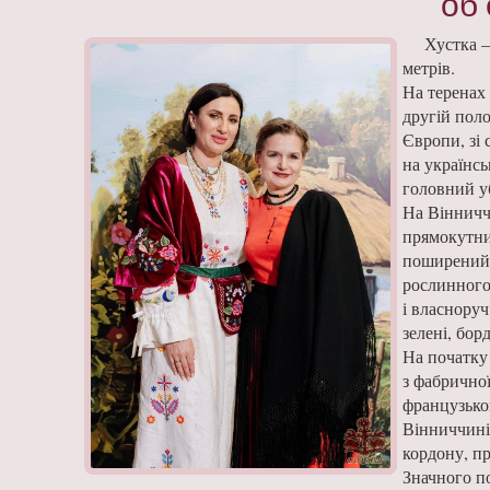
об
Хустка 
метрів.
На теренах 
другій поло
Європи, зі 
на українс
головний у
На Вінничч
прямокутни
поширений 
рослинного
і власноруч
зелені, бор
На початку 
з фабричної
французько
Вінниччині 
кордону, пр
Значного п