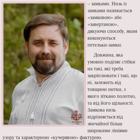
‒ замками. Низь із
замками називається
«замковою» або
«завертаною»,
дякуючи способу, яким
виконуються
петельки-замки.
Довжина, яка
умовно поділяє стібки
на такі, які треба
закріплювати і такі, що
ні, залежить від
товщини нитки, з
якого зіткано полотно,
та від його щільності.
Замкова низь
відрізняється від
звичайної більш
широкими лініями
узору та характерною «кучерявою» фактурою.