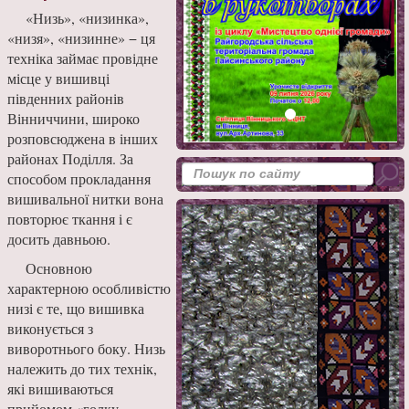
«Низь», «низинка»,
«низя», «низинне» − ця
техніка займає провідне
місце у вишивці
південних районів
Вінниччини, широко
розповсюджена в інших
районах Поділля. За
способом прокладання
вишивальної нитки вона
повторює ткання і є
досить давньою.
Основною
характерною особливістю
низі є те, що вишивка
виконується з
виворотнього боку. Низь
належить до тих технік,
які вишиваються
прийомом «голку