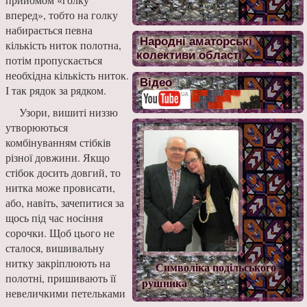
вперед», тобто на голку
набирається певна
Народні аматорські
кількість ниток полотна,
колективи області
потім пропускається
необхідна кількість ниток.
Відео
І так рядок за рядком.
Узори, вишиті низзю
утворюються
комбінуванням стібків
різної довжини. Якщо
стібок досить довгий, то
нитка може провисати,
або, навіть, зачепитися за
щось під час носіння
сорочки. Щоб цього не
сталося, вишивальну
нитку закріплюють на
Символіка подільського
полотні, пришивають її
рушника
невеличкими петельками