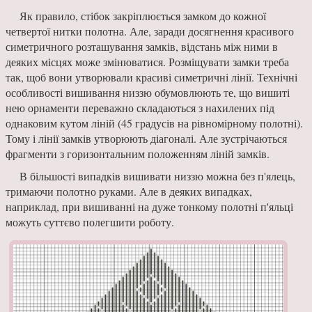
Як правило, стібок закріплюється замком до кожної
четвертої нитки полотна. Але, заради досягнення красивого
симетричного розташування замків, відстань між ними в
деяких місцях може змінюватися. Розміщувати замки треба
так, щоб вони утворювали красиві симетричні лінії. Технічні
особливості вишивання низзю обумовлюють те, що вишиті
нею орнаменти переважно складаються з нахилених під
однаковим кутом ліній (45 градусів на рівномірному полотні).
Тому і лінії замків утворюють діагоналі. Але зустрічаються
фрагменти з горизонтальним положенням ліній замків.
В більшості випадків вишивати низзю можна без п'ялець,
тримаючи полотно руками. Але в деяких випадках,
наприклад, при вишиванні на дуже тонкому полотні п'яльці
можуть суттєво полегшити роботу.