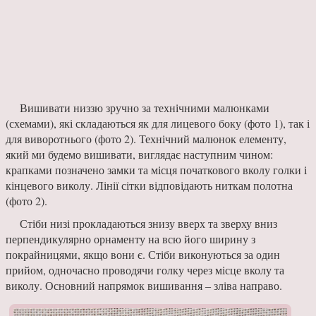
Вишивати низзю зручно за технічними малюнками
(схемами), які складаються як для лицевого боку (фото 1), так і
для виворотнього (фото 2). Технічний малюнок елементу,
який ми будемо вишивати, виглядає наступним чином:
крапками позначено замки та місця початкового вколу голки і
кінцевого виколу. Лінії сітки відповідають ниткам полотна
(фото 2).
Стіби низі прокладаються знизу вверх та зверху вниз
перпендикулярно орнаменту на всю його ширину з
покрайницями, якщо вони є. Стіби виконуються за один
прийом, одночасно проводячи голку через місце вколу та
виколу. Основний напрямок вишивання ‒ зліва направо.