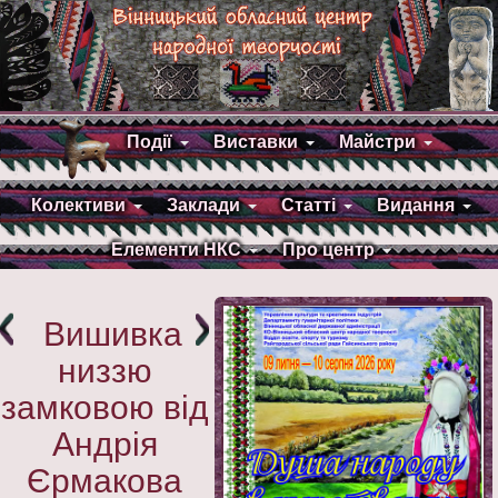
Події
Виставки
Майстри
Колективи
Заклади
Статті
Видання
Елементи НКС
Про центр
Вишивка
низзю
замковою від
Андрія
Єрмакова