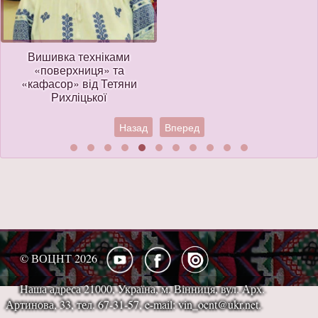
Вишивка техніками
«поверхниця» та
«кафасор» від Тетяни
Рихліцької
Назад
Вперед
© ВОЦНТ 2026
Наша адреса 21000, Україна, м. Вінниця, вул. Арх.
Артинова, 33, тел. 67-31-57, e-mail: vin_ocnt@ukr.net.